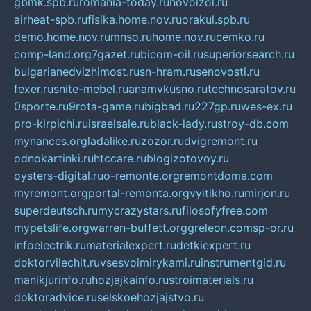
gbmk.spb.ru
romania-today.ru
novoizol.ru
airheat-spb.ru
fisika.home.nov.ru
orakul.spb.ru
demo.home.nov.ru
mnso.ru
home.nov.ru
cemko.ru
comp-land.org
7gazet.ru
bicom-oil.ru
superiorsearch.ru
bulgarianedvizhimost.ru
sn-hram.ru
senovosti.ru
fexer.ru
snite-mebel.ru
anamvkusno.ru
technosaratov.ru
0sporte.ru
9rota-game.ru
bigbad.ru
227gp.ru
wes-ex.ru
pro-kirpichi.ru
israelsale.ru
black-lady.ru
stroy-db.com
mynances.org
ladalike.ru
zozor.ru
dvigremont.ru
odnokartinki.ru
htccare.ru
blogizotovoy.ru
oysters-digital.ru
o-remonte.org
remontdoma.com
myremont.org
portal-remonta.org
vyitikho.ru
mirjon.ru
superdeutsch.ru
mycrazystars.ru
filosofyfree.com
mypetslife.org
warren-buffett.org
greleon.com
sp-or.ru
infoelectrik.ru
materialexpert.ru
detkiexpert.ru
doktorvilechit.ru
vsesvoimirykami.ru
instrumentgid.ru
manikjurinfo.ru
hozjajkainfo.ru
stroimaterials.ru
doktoradvice.ru
selskoehozjajstvo.ru