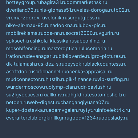
hotteygroup.ru
bagira31.ru
dommarketnsk.ru
dveriland73.ru
nis-glonass51.ru
veles-doroga.ru
tb02.ru
vrema-zdorov.ru
velonik.ru
surgutgloss.ru
nike-air-max-95.ru
nadookna.ru
lubov-pic.ru
mobilreklama.ru
pds-nn.ru
socrat2000.ru
vgurin.ru
spksochi.ru
shkola-klassika.ru
sabeonline.ru
mosoblfencing.ru
masteroptica.ru
lucomoria.ru
iration.ru
devanagari.ru
biblioverde.ru
igro-pictures.ru
dk-tulamash.ru
s-dez-s.ru
peysok.ru
blackcountess.ru
asoftdoc.ru
scifichannel.ru
ocenka-appraisal.ru
mudconnector.ru
hitstih.ru
pik-finance.ru
vip-surfing.ru
wundermoscow.ru
olymp-clan.ru
dr-pavlush.ru
su2lgyoeucscn.ru
allkmv.ru
dhgfd.ru
tesotomeshell.ru
netoen.ru
web-digest.ru
changanqiyuana07.ru
kuper-dostavka.ru
edemvgelen.ru
ytyt.ru
infoelektrik.ru
everafterclub.org
kirillkgr.ru
goodv1234.ru
oopslady.ru