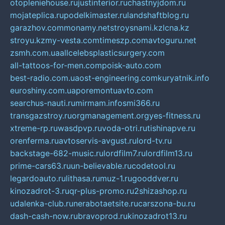
otopleniehouse.ru
justinterior.ru
chastnyjdom.ru
mojateplica.ru
podelkimaster.ru
landshaftblog.ru
garazhov.com
monamy.net
stroysnami.kz
lcna.kz
stroyu.kz
my-vesta.com
timeszp.com
avtoguru.net
zsmh.com.ua
allcelebsplasticsurgery.com
all-tattoos-for-men.com
poisk-auto.com
best-radio.com.ua
ost-engineering.com
kuryatnik.info
euroshiny.com.ua
poremontuavto.com
searchus-nauti.ru
mirmam.info
smi366.ru
transgazstroy.ru
orgmanagement.org
yes-fitness.ru
xtreme-rp.ru
wasdpvp.ru
voda-otri.ru
tishinapve.ru
orenferma.ru
avtoservis-avgust.ru
lord-tv.ru
backstage-682-music.ru
lordfilm7.ru
lordfilm13.ru
prime-cars63.ru
un-believable.ru
codetool.ru
legardoauto.ru
lithasa.ru
muz-1.ru
gooddver.ru
kinozadrot-3.ru
qr-plus-promo.ru
2shizashop.ru
udalenka-club.ru
nerabotaetsite.ru
carszona-bu.ru
dash-cash-now.ru
bravoprod.ru
kinozadrot13.ru