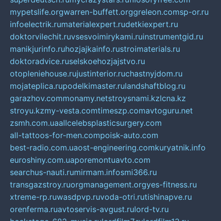
mypetslife.org
warren-buffett.org
greleon.com
sp-or.ru
infoelectrik.ru
materialexpert.ru
detkiexpert.ru
doktorvilechit.ru
vsesvoimirykami.ru
instrumentgid.ru
manikjurinfo.ru
hozjajkainfo.ru
stroimaterials.ru
doktoradvice.ru
selskoehozjajstvo.ru
otopleniehouse.ru
justinterior.ru
chastnyjdom.ru
mojateplica.ru
podelkimaster.ru
landshaftblog.ru
garazhov.com
monamy.net
stroysnami.kz
lcna.kz
stroyu.kz
my-vesta.com
timeszp.com
avtoguru.net
zsmh.com.ua
allcelebsplasticsurgery.com
all-tattoos-for-men.com
poisk-auto.com
best-radio.com.ua
ost-engineering.com
kuryatnik.info
euroshiny.com.ua
poremontuavto.com
searchus-nauti.ru
mirmam.info
smi366.ru
transgazstroy.ru
orgmanagement.org
yes-fitness.ru
xtreme-rp.ru
wasdpvp.ru
voda-otri.ru
tishinapve.ru
orenferma.ru
avtoservis-avgust.ru
lord-tv.ru