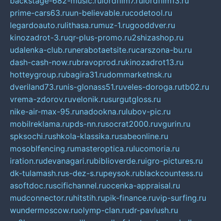
backstage-682-music.ru
lordfilm7.ru
lordfilm13.ru
prime-cars63.ru
un-believable.ru
codetool.ru
legardoauto.ru
lithasa.ru
muz-1.ru
gooddver.ru
kinozadrot-3.ru
qr-plus-promo.ru
2shizashop.ru
udalenka-club.ru
nerabotaetsite.ru
carszona-bu.ru
dash-cash-now.ru
bravoprod.ru
kinozadrot13.ru
hotteygroup.ru
bagira31.ru
dommarketnsk.ru
dveriland73.ru
nis-glonass51.ru
veles-doroga.ru
tb02.ru
vrema-zdorov.ru
velonik.ru
surgutgloss.ru
nike-air-max-95.ru
nadookna.ru
lubov-pic.ru
mobilreklama.ru
pds-nn.ru
socrat2000.ru
vgurin.ru
spksochi.ru
shkola-klassika.ru
sabeonline.ru
mosoblfencing.ru
masteroptica.ru
lucomoria.ru
iration.ru
devanagari.ru
biblioverde.ru
igro-pictures.ru
dk-tulamash.ru
s-dez-s.ru
peysok.ru
blackcountess.ru
asoftdoc.ru
scifichannel.ru
ocenka-appraisal.ru
mudconnector.ru
hitstih.ru
pik-finance.ru
vip-surfing.ru
wundermoscow.ru
olymp-clan.ru
dr-pavlush.ru