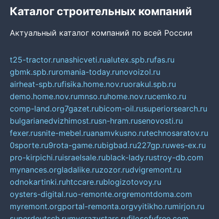
Каталог строительных компаний
Актуальный каталог компаний по всей России
t25-tractor.ru
nashicveti.ru
alutex.spb.ru
fas.ru
gbmk.spb.ru
romania-today.ru
novoizol.ru
airheat-spb.ru
fisika.home.nov.ru
orakul.spb.ru
demo.home.nov.ru
mnso.ru
home.nov.ru
cemko.ru
comp-land.org
7gazet.ru
bicom-oil.ru
superiorsearch.ru
bulgarianedvizhimost.ru
sn-hram.ru
senovosti.ru
fexer.ru
snite-mebel.ru
anamvkusno.ru
technosaratov.ru
0sporte.ru
9rota-game.ru
bigbad.ru
227gp.ru
wes-ex.ru
pro-kirpichi.ru
israelsale.ru
black-lady.ru
stroy-db.com
mynances.org
ladalike.ru
zozor.ru
dvigremont.ru
odnokartinki.ru
htccare.ru
blogizotovoy.ru
oysters-digital.ru
o-remonte.org
remontdoma.com
myremont.org
portal-remonta.org
vyitikho.ru
mirjon.ru
superdeutsch.ru
mycrazystars.ru
filosofyfree.com