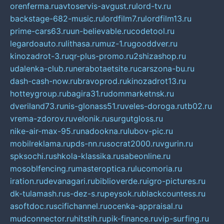
orenferma.ru
avtoservis-avgust.ru
lord-tv.ru
backstage-682-music.ru
lordfilm7.ru
lordfilm13.ru
prime-cars63.ru
un-believable.ru
codetool.ru
legardoauto.ru
lithasa.ru
muz-1.ru
gooddver.ru
kinozadrot-3.ru
qr-plus-promo.ru
2shizashop.ru
udalenka-club.ru
nerabotaetsite.ru
carszona-bu.ru
dash-cash-now.ru
bravoprod.ru
kinozadrot13.ru
hotteygroup.ru
bagira31.ru
dommarketnsk.ru
dveriland73.ru
nis-glonass51.ru
veles-doroga.ru
tb02.ru
vrema-zdorov.ru
velonik.ru
surgutgloss.ru
nike-air-max-95.ru
nadookna.ru
lubov-pic.ru
mobilreklama.ru
pds-nn.ru
socrat2000.ru
vgurin.ru
spksochi.ru
shkola-klassika.ru
sabeonline.ru
mosoblfencing.ru
masteroptica.ru
lucomoria.ru
iration.ru
devanagari.ru
biblioverde.ru
igro-pictures.ru
dk-tulamash.ru
s-dez-s.ru
peysok.ru
blackcountess.ru
asoftdoc.ru
scifichannel.ru
ocenka-appraisal.ru
mudconnector.ru
hitstih.ru
pik-finance.ru
vip-surfing.ru