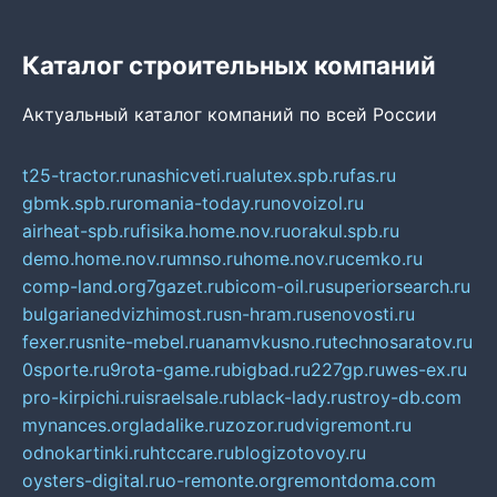
Каталог строительных компаний
Актуальный каталог компаний по всей России
t25-tractor.ru
nashicveti.ru
alutex.spb.ru
fas.ru
gbmk.spb.ru
romania-today.ru
novoizol.ru
airheat-spb.ru
fisika.home.nov.ru
orakul.spb.ru
demo.home.nov.ru
mnso.ru
home.nov.ru
cemko.ru
comp-land.org
7gazet.ru
bicom-oil.ru
superiorsearch.ru
bulgarianedvizhimost.ru
sn-hram.ru
senovosti.ru
fexer.ru
snite-mebel.ru
anamvkusno.ru
technosaratov.ru
0sporte.ru
9rota-game.ru
bigbad.ru
227gp.ru
wes-ex.ru
pro-kirpichi.ru
israelsale.ru
black-lady.ru
stroy-db.com
mynances.org
ladalike.ru
zozor.ru
dvigremont.ru
odnokartinki.ru
htccare.ru
blogizotovoy.ru
oysters-digital.ru
o-remonte.org
remontdoma.com