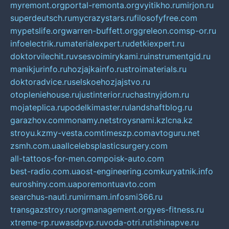
myremont.org
portal-remonta.org
vyitikho.ru
mirjon.ru
superdeutsch.ru
mycrazystars.ru
filosofyfree.com
mypetslife.org
warren-buffett.org
greleon.com
sp-or.ru
infoelectrik.ru
materialexpert.ru
detkiexpert.ru
doktorvilechit.ru
vsesvoimirykami.ru
instrumentgid.ru
manikjurinfo.ru
hozjajkainfo.ru
stroimaterials.ru
doktoradvice.ru
selskoehozjajstvo.ru
otopleniehouse.ru
justinterior.ru
chastnyjdom.ru
mojateplica.ru
podelkimaster.ru
landshaftblog.ru
garazhov.com
monamy.net
stroysnami.kz
lcna.kz
stroyu.kz
my-vesta.com
timeszp.com
avtoguru.net
zsmh.com.ua
allcelebsplasticsurgery.com
all-tattoos-for-men.com
poisk-auto.com
best-radio.com.ua
ost-engineering.com
kuryatnik.info
euroshiny.com.ua
poremontuavto.com
searchus-nauti.ru
mirmam.info
smi366.ru
transgazstroy.ru
orgmanagement.org
yes-fitness.ru
xtreme-rp.ru
wasdpvp.ru
voda-otri.ru
tishinapve.ru