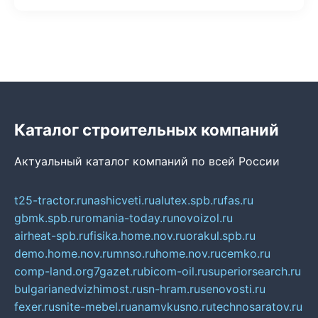
Каталог строительных компаний
Актуальный каталог компаний по всей России
t25-tractor.ru
nashicveti.ru
alutex.spb.ru
fas.ru
gbmk.spb.ru
romania-today.ru
novoizol.ru
airheat-spb.ru
fisika.home.nov.ru
orakul.spb.ru
demo.home.nov.ru
mnso.ru
home.nov.ru
cemko.ru
comp-land.org
7gazet.ru
bicom-oil.ru
superiorsearch.ru
bulgarianedvizhimost.ru
sn-hram.ru
senovosti.ru
fexer.ru
snite-mebel.ru
anamvkusno.ru
technosaratov.ru