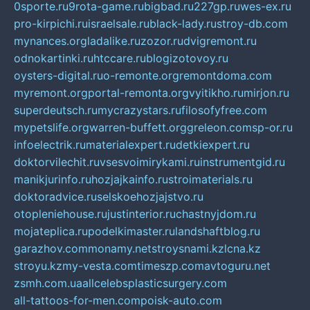
0sporte.ru
9rota-game.ru
bigbad.ru
227gp.ru
wes-ex.ru
pro-kirpichi.ru
israelsale.ru
black-lady.ru
stroy-db.com
mynances.org
ladalike.ru
zozor.ru
dvigremont.ru
odnokartinki.ru
htccare.ru
blogizotovoy.ru
oysters-digital.ru
o-remonte.org
remontdoma.com
myremont.org
portal-remonta.org
vyitikho.ru
mirjon.ru
superdeutsch.ru
mycrazystars.ru
filosofyfree.com
mypetslife.org
warren-buffett.org
greleon.com
sp-or.ru
infoelectrik.ru
materialexpert.ru
detkiexpert.ru
doktorvilechit.ru
vsesvoimirykami.ru
instrumentgid.ru
manikjurinfo.ru
hozjajkainfo.ru
stroimaterials.ru
doktoradvice.ru
selskoehozjajstvo.ru
otopleniehouse.ru
justinterior.ru
chastnyjdom.ru
mojateplica.ru
podelkimaster.ru
landshaftblog.ru
garazhov.com
monamy.net
stroysnami.kz
lcna.kz
stroyu.kz
my-vesta.com
timeszp.com
avtoguru.net
zsmh.com.ua
allcelebsplasticsurgery.com
all-tattoos-for-men.com
poisk-auto.com