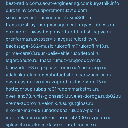
best-radio.com.ua
ost-engineering.com
kuryatnik.info
euroshiny.com.ua
poremontuavto.com
searchus-nauti.ru
mirmam.info
smi366.ru
transgazstroy.ru
orgmanagement.org
yes-fitness.ru
xtreme-rp.ru
wasdpvp.ru
voda-otri.ru
tishinapve.ru
orenferma.ru
avtoservis-avgust.ru
lord-tv.ru
backstage-682-music.ru
lordfilm7.ru
lordfilm13.ru
prime-cars63.ru
un-believable.ru
codetool.ru
legardoauto.ru
lithasa.ru
muz-1.ru
gooddver.ru
kinozadrot-3.ru
qr-plus-promo.ru
2shizashop.ru
udalenka-club.ru
nerabotaetsite.ru
carszona-bu.ru
dash-cash-now.ru
bravoprod.ru
kinozadrot13.ru
hotteygroup.ru
bagira31.ru
dommarketnsk.ru
dveriland73.ru
nis-glonass51.ru
veles-doroga.ru
tb02.ru
vrema-zdorov.ru
velonik.ru
surgutgloss.ru
nike-air-max-95.ru
nadookna.ru
lubov-pic.ru
mobilreklama.ru
pds-nn.ru
socrat2000.ru
vgurin.ru
spksochi.ru
shkola-klassika.ru
sabeonline.ru