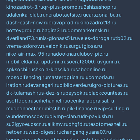
kinozadrot-3.ru
qr-plus-promo.ru
2shizashop.ru
udalenka-club.ru
nerabotaetsite.ru
carszona-bu.ru
dash-cash-now.ru
bravoprod.ru
kinozadrot13.ru
hotteygroup.ru
bagira31.ru
dommarketnsk.ru
dveriland73.ru
nis-glonass51.ru
veles-doroga.ru
tb02.ru
vrema-zdorov.ru
velonik.ru
surgutgloss.ru
nike-air-max-95.ru
nadookna.ru
lubov-pic.ru
mobilreklama.ru
pds-nn.ru
socrat2000.ru
vgurin.ru
spksochi.ru
shkola-klassika.ru
sabeonline.ru
mosoblfencing.ru
masteroptica.ru
lucomoria.ru
iration.ru
devanagari.ru
biblioverde.ru
igro-pictures.ru
dk-tulamash.ru
s-dez-s.ru
peysok.ru
blackcountess.ru
asoftdoc.ru
scifichannel.ru
ocenka-appraisal.ru
mudconnector.ru
hitstih.ru
pik-finance.ru
vip-surfing.ru
wundermoscow.ru
olymp-clan.ru
dr-pavlush.ru
su2lgyoeucscn.ru
allkmv.ru
dhgfd.ru
tesotomeshell.ru
netoen.ru
web-digest.ru
changanqiyuana07.ru
kuper-dostavka.ru
edemvgelen.ru
ytyt.ru
infoelektrik.ru