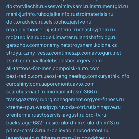
doktorvilechit.ru
vsesvoimirykami.ru
instrumentgid.ru
manikjurinfo.ru
hozjajkainfo.ru
stroimaterials.ru
doktoradvice.ru
selskoehozjajstvo.ru
otopleniehouse.ru
justinterior.ru
chastnyjdom.ru
mojateplica.ru
podelkimaster.ru
landshaftblog.ru
garazhov.com
monamy.net
stroysnami.kz
lcna.kz
stroyu.kz
my-vesta.com
timeszp.com
avtoguru.net
zsmh.com.ua
allcelebsplasticsurgery.com
all-tattoos-for-men.com
poisk-auto.com
best-radio.com.ua
ost-engineering.com
kuryatnik.info
euroshiny.com.ua
poremontuavto.com
searchus-nauti.ru
mirmam.info
smi366.ru
transgazstroy.ru
orgmanagement.org
yes-fitness.ru
xtreme-rp.ru
wasdpvp.ru
voda-otri.ru
tishinapve.ru
orenferma.ru
avtoservis-avgust.ru
lord-tv.ru
backstage-682-music.ru
lordfilm7.ru
lordfilm13.ru
prime-cars63.ru
un-believable.ru
codetool.ru
legardoauto.ru
lithasa.ru
muz-1.ru
gooddver.ru