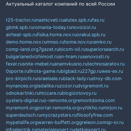
Актуальный каталог компаний по всей России
t25-tractor.ru
nashicveti.ru
alutex.spb.ru
fas.ru
gbmk.spb.ru
romania-today.ru
novoizol.ru
airheat-spb.ru
fisika.home.nov.ru
orakul.spb.ru
demo.home.nov.ru
mnso.ru
home.nov.ru
cemko.ru
comp-land.org
7gazet.ru
bicom-oil.ru
superiorsearch.ru
bulgarianedvizhimost.ru
sn-hram.ru
senovosti.ru
fexer.ru
snite-mebel.ru
anamvkusno.ru
technosaratov.ru
0sporte.ru
9rota-game.ru
bigbad.ru
227gp.ru
wes-ex.ru
pro-kirpichi.ru
israelsale.ru
black-lady.ru
stroy-db.com
mynances.org
ladalike.ru
zozor.ru
dvigremont.ru
odnokartinki.ru
htccare.ru
blogizotovoy.ru
oysters-digital.ru
o-remonte.org
remontdoma.com
myremont.org
portal-remonta.org
vyitikho.ru
mirjon.ru
superdeutsch.ru
mycrazystars.ru
filosofyfree.com
mypetslife.org
warren-buffett.org
greleon.com
sp-or.ru
infoelectrik.ru
materialexpert.ru
detkiexpert.ru