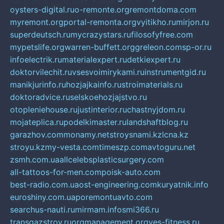
oysters-digital.ru
o-remonte.org
remontdoma.com
myremont.org
portal-remonta.org
vyitikho.ru
mirjon.ru
superdeutsch.ru
mycrazystars.ru
filosofyfree.com
mypetslife.org
warren-buffett.org
greleon.com
sp-or.ru
infoelectrik.ru
materialexpert.ru
detkiexpert.ru
doktorvilechit.ru
vsesvoimirykami.ru
instrumentgid.ru
manikjurinfo.ru
hozjajkainfo.ru
stroimaterials.ru
doktoradvice.ru
selskoehozjajstvo.ru
otopleniehouse.ru
justinterior.ru
chastnyjdom.ru
mojateplica.ru
podelkimaster.ru
landshaftblog.ru
garazhov.com
monamy.net
stroysnami.kz
lcna.kz
stroyu.kz
my-vesta.com
timeszp.com
avtoguru.net
zsmh.com.ua
allcelebsplasticsurgery.com
all-tattoos-for-men.com
poisk-auto.com
best-radio.com.ua
ost-engineering.com
kuryatnik.info
euroshiny.com.ua
poremontuavto.com
searchus-nauti.ru
mirmam.info
smi366.ru
transgazstroy.ru
orgmanagement.org
yes-fitness.ru