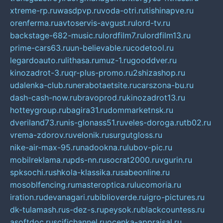
xtreme-rp.ru
wasdpvp.ru
voda-otri.ru
tishinapve.ru
orenferma.ru
avtoservis-avgust.ru
lord-tv.ru
backstage-682-music.ru
lordfilm7.ru
lordfilm13.ru
prime-cars63.ru
un-believable.ru
codetool.ru
legardoauto.ru
lithasa.ru
muz-1.ru
gooddver.ru
kinozadrot-3.ru
qr-plus-promo.ru
2shizashop.ru
udalenka-club.ru
nerabotaetsite.ru
carszona-bu.ru
dash-cash-now.ru
bravoprod.ru
kinozadrot13.ru
hotteygroup.ru
bagira31.ru
dommarketnsk.ru
dveriland73.ru
nis-glonass51.ru
veles-doroga.ru
tb02.ru
vrema-zdorov.ru
velonik.ru
surgutgloss.ru
nike-air-max-95.ru
nadookna.ru
lubov-pic.ru
mobilreklama.ru
pds-nn.ru
socrat2000.ru
vgurin.ru
spksochi.ru
shkola-klassika.ru
sabeonline.ru
mosoblfencing.ru
masteroptica.ru
lucomoria.ru
iration.ru
devanagari.ru
biblioverde.ru
igro-pictures.ru
dk-tulamash.ru
s-dez-s.ru
peysok.ru
blackcountess.ru
asoftdoc.ru
scifichannel.ru
ocenka-appraisal.ru