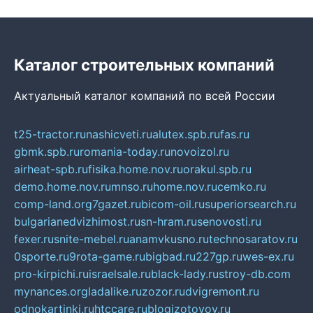
Каталог строительных компаний
Актуальный каталог компаний по всей России
t25-tractor.ru
nashicveti.ru
alutex.spb.ru
fas.ru
gbmk.spb.ru
romania-today.ru
novoizol.ru
airheat-spb.ru
fisika.home.nov.ru
orakul.spb.ru
demo.home.nov.ru
mnso.ru
home.nov.ru
cemko.ru
comp-land.org
7gazet.ru
bicom-oil.ru
superiorsearch.ru
bulgarianedvizhimost.ru
sn-hram.ru
senovosti.ru
fexer.ru
snite-mebel.ru
anamvkusno.ru
technosaratov.ru
0sporte.ru
9rota-game.ru
bigbad.ru
227gp.ru
wes-ex.ru
pro-kirpichi.ru
israelsale.ru
black-lady.ru
stroy-db.com
mynances.org
ladalike.ru
zozor.ru
dvigremont.ru
odnokartinki.ru
htccare.ru
blogizotovoy.ru