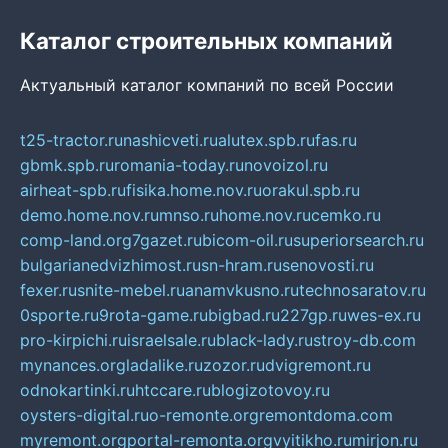
Каталог строительных компаний
Актуальный каталог компаний по всей России
t25-tractor.ru
nashicveti.ru
alutex.spb.ru
fas.ru
gbmk.spb.ru
romania-today.ru
novoizol.ru
airheat-spb.ru
fisika.home.nov.ru
orakul.spb.ru
demo.home.nov.ru
mnso.ru
home.nov.ru
cemko.ru
comp-land.org
7gazet.ru
bicom-oil.ru
superiorsearch.ru
bulgarianedvizhimost.ru
sn-hram.ru
senovosti.ru
fexer.ru
snite-mebel.ru
anamvkusno.ru
technosaratov.ru
0sporte.ru
9rota-game.ru
bigbad.ru
227gp.ru
wes-ex.ru
pro-kirpichi.ru
israelsale.ru
black-lady.ru
stroy-db.com
mynances.org
ladalike.ru
zozor.ru
dvigremont.ru
odnokartinki.ru
htccare.ru
blogizotovoy.ru
oysters-digital.ru
o-remonte.org
remontdoma.com
myremont.org
portal-remonta.org
vyitikho.ru
mirjon.ru