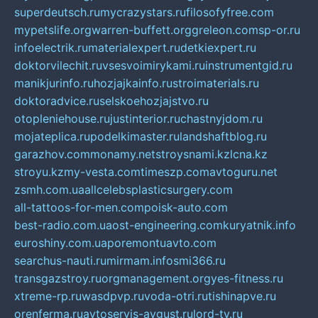
superdeutsch.ru
mycrazystars.ru
filosofyfree.com
mypetslife.org
warren-buffett.org
greleon.com
sp-or.ru
infoelectrik.ru
materialexpert.ru
detkiexpert.ru
doktorvilechit.ru
vsesvoimirykami.ru
instrumentgid.ru
manikjurinfo.ru
hozjajkainfo.ru
stroimaterials.ru
doktoradvice.ru
selskoehozjajstvo.ru
otopleniehouse.ru
justinterior.ru
chastnyjdom.ru
mojateplica.ru
podelkimaster.ru
landshaftblog.ru
garazhov.com
monamy.net
stroysnami.kz
lcna.kz
stroyu.kz
my-vesta.com
timeszp.com
avtoguru.net
zsmh.com.ua
allcelebsplasticsurgery.com
all-tattoos-for-men.com
poisk-auto.com
best-radio.com.ua
ost-engineering.com
kuryatnik.info
euroshiny.com.ua
poremontuavto.com
searchus-nauti.ru
mirmam.info
smi366.ru
transgazstroy.ru
orgmanagement.org
yes-fitness.ru
xtreme-rp.ru
wasdpvp.ru
voda-otri.ru
tishinapve.ru
orenferma.ru
avtoservis-avgust.ru
lord-tv.ru