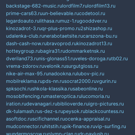
backstage-682-music.ru
lordfilm7.ru
lordfilm13.ru
prime-cars63.ru
un-believable.ru
codetool.ru
legardoauto.ru
lithasa.ru
muz-1.ru
gooddver.ru
kinozadrot-3.ru
qr-plus-promo.ru
2shizashop.ru
udalenka-club.ru
nerabotaetsite.ru
carszona-bu.ru
dash-cash-now.ru
bravoprod.ru
kinozadrot13.ru
hotteygroup.ru
bagira31.ru
dommarketnsk.ru
dveriland73.ru
nis-glonass51.ru
veles-doroga.ru
tb02.ru
vrema-zdorov.ru
velonik.ru
surgutgloss.ru
nike-air-max-95.ru
nadookna.ru
lubov-pic.ru
mobilreklama.ru
pds-nn.ru
socrat2000.ru
vgurin.ru
spksochi.ru
shkola-klassika.ru
sabeonline.ru
mosoblfencing.ru
masteroptica.ru
lucomoria.ru
iration.ru
devanagari.ru
biblioverde.ru
igro-pictures.ru
dk-tulamash.ru
s-dez-s.ru
peysok.ru
blackcountess.ru
asoftdoc.ru
scifichannel.ru
ocenka-appraisal.ru
mudconnector.ru
hitstih.ru
pik-finance.ru
vip-surfing.ru
wundermoscow.ru
olymp-clan.ru
dr-pavlush.ru