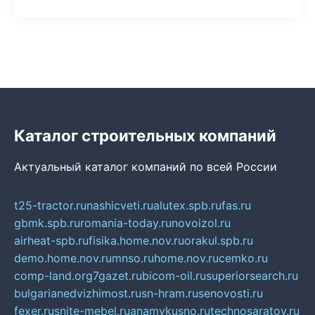
Каталог строительных компаний
Актуальный каталог компаний по всей России
t25-tractor.ru
nashicveti.ru
alutex.spb.ru
fas.ru
gbmk.spb.ru
romania-today.ru
novoizol.ru
airheat-spb.ru
fisika.home.nov.ru
orakul.spb.ru
demo.home.nov.ru
mnso.ru
home.nov.ru
cemko.ru
comp-land.org
7gazet.ru
bicom-oil.ru
superiorsearch.ru
bulgarianedvizhimost.ru
sn-hram.ru
senovosti.ru
fexer.ru
snite-mebel.ru
anamvkusno.ru
technosaratov.ru