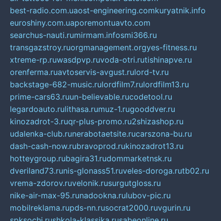
best-radio.com.ua
ost-engineering.com
kuryatnik.info
euroshiny.com.ua
poremontuavto.com
searchus-nauti.ru
mirmam.info
smi366.ru
transgazstroy.ru
orgmanagement.org
yes-fitness.ru
xtreme-rp.ru
wasdpvp.ru
voda-otri.ru
tishinapve.ru
orenferma.ru
avtoservis-avgust.ru
lord-tv.ru
backstage-682-music.ru
lordfilm7.ru
lordfilm13.ru
prime-cars63.ru
un-believable.ru
codetool.ru
legardoauto.ru
lithasa.ru
muz-1.ru
gooddver.ru
kinozadrot-3.ru
qr-plus-promo.ru
2shizashop.ru
udalenka-club.ru
nerabotaetsite.ru
carszona-bu.ru
dash-cash-now.ru
bravoprod.ru
kinozadrot13.ru
hotteygroup.ru
bagira31.ru
dommarketnsk.ru
dveriland73.ru
nis-glonass51.ru
veles-doroga.ru
tb02.ru
vrema-zdorov.ru
velonik.ru
surgutgloss.ru
nike-air-max-95.ru
nadookna.ru
lubov-pic.ru
mobilreklama.ru
pds-nn.ru
socrat2000.ru
vgurin.ru
spksochi.ru
shkola-klassika.ru
sabeonline.ru