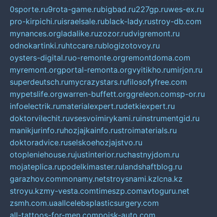
0sporte.ru
9rota-game.ru
bigbad.ru
227gp.ru
wes-ex.ru
pro-kirpichi.ru
israelsale.ru
black-lady.ru
stroy-db.com
mynances.org
ladalike.ru
zozor.ru
dvigremont.ru
odnokartinki.ru
htccare.ru
blogizotovoy.ru
oysters-digital.ru
o-remonte.org
remontdoma.com
myremont.org
portal-remonta.org
vyitikho.ru
mirjon.ru
superdeutsch.ru
mycrazystars.ru
filosofyfree.com
mypetslife.org
warren-buffett.org
greleon.com
sp-or.ru
infoelectrik.ru
materialexpert.ru
detkiexpert.ru
doktorvilechit.ru
vsesvoimirykami.ru
instrumentgid.ru
manikjurinfo.ru
hozjajkainfo.ru
stroimaterials.ru
doktoradvice.ru
selskoehozjajstvo.ru
otopleniehouse.ru
justinterior.ru
chastnyjdom.ru
mojateplica.ru
podelkimaster.ru
landshaftblog.ru
garazhov.com
monamy.net
stroysnami.kz
lcna.kz
stroyu.kz
my-vesta.com
timeszp.com
avtoguru.net
zsmh.com.ua
allcelebsplasticsurgery.com
all-tattoos-for-men.com
poisk-auto.com