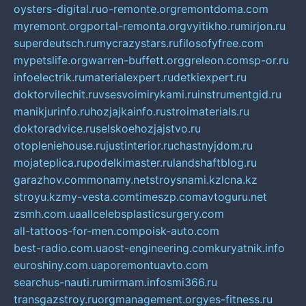
oysters-digital.ru
o-remonte.org
remontdoma.com
myremont.org
portal-remonta.org
vyitikho.ru
mirjon.ru
superdeutsch.ru
mycrazystars.ru
filosofyfree.com
mypetslife.org
warren-buffett.org
greleon.com
sp-or.ru
infoelectrik.ru
materialexpert.ru
detkiexpert.ru
doktorvilechit.ru
vsesvoimirykami.ru
instrumentgid.ru
manikjurinfo.ru
hozjajkainfo.ru
stroimaterials.ru
doktoradvice.ru
selskoehozjajstvo.ru
otopleniehouse.ru
justinterior.ru
chastnyjdom.ru
mojateplica.ru
podelkimaster.ru
landshaftblog.ru
garazhov.com
monamy.net
stroysnami.kz
lcna.kz
stroyu.kz
my-vesta.com
timeszp.com
avtoguru.net
zsmh.com.ua
allcelebsplasticsurgery.com
all-tattoos-for-men.com
poisk-auto.com
best-radio.com.ua
ost-engineering.com
kuryatnik.info
euroshiny.com.ua
poremontuavto.com
searchus-nauti.ru
mirmam.info
smi366.ru
transgazstroy.ru
orgmanagement.org
yes-fitness.ru