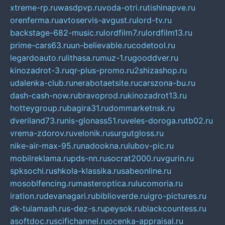
xtreme-rp.ru
wasdpvp.ru
voda-otri.ru
tishinapve.ru
orenferma.ru
avtoservis-avgust.ru
lord-tv.ru
backstage-682-music.ru
lordfilm7.ru
lordfilm13.ru
prime-cars63.ru
un-believable.ru
codetool.ru
legardoauto.ru
lithasa.ru
muz-1.ru
gooddver.ru
kinozadrot-3.ru
qr-plus-promo.ru
2shizashop.ru
udalenka-club.ru
nerabotaetsite.ru
carszona-bu.ru
dash-cash-now.ru
bravoprod.ru
kinozadrot13.ru
hotteygroup.ru
bagira31.ru
dommarketnsk.ru
dveriland73.ru
nis-glonass51.ru
veles-doroga.ru
tb02.ru
vrema-zdorov.ru
velonik.ru
surgutgloss.ru
nike-air-max-95.ru
nadookna.ru
lubov-pic.ru
mobilreklama.ru
pds-nn.ru
socrat2000.ru
vgurin.ru
spksochi.ru
shkola-klassika.ru
sabeonline.ru
mosoblfencing.ru
masteroptica.ru
lucomoria.ru
iration.ru
devanagari.ru
biblioverde.ru
igro-pictures.ru
dk-tulamash.ru
s-dez-s.ru
peysok.ru
blackcountess.ru
asoftdoc.ru
scifichannel.ru
ocenka-appraisal.ru