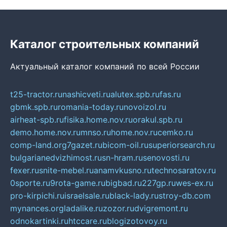
Каталог строительных компаний
Актуальный каталог компаний по всей России
t25-tractor.ru
nashicveti.ru
alutex.spb.ru
fas.ru
gbmk.spb.ru
romania-today.ru
novoizol.ru
airheat-spb.ru
fisika.home.nov.ru
orakul.spb.ru
demo.home.nov.ru
mnso.ru
home.nov.ru
cemko.ru
comp-land.org
7gazet.ru
bicom-oil.ru
superiorsearch.ru
bulgarianedvizhimost.ru
sn-hram.ru
senovosti.ru
fexer.ru
snite-mebel.ru
anamvkusno.ru
technosaratov.ru
0sporte.ru
9rota-game.ru
bigbad.ru
227gp.ru
wes-ex.ru
pro-kirpichi.ru
israelsale.ru
black-lady.ru
stroy-db.com
mynances.org
ladalike.ru
zozor.ru
dvigremont.ru
odnokartinki.ru
htccare.ru
blogizotovoy.ru