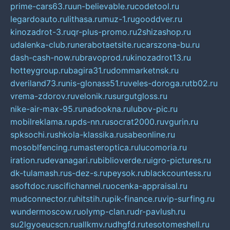
prime-cars63.ru
un-believable.ru
codetool.ru
legardoauto.ru
lithasa.ru
muz-1.ru
gooddver.ru
kinozadrot-3.ru
qr-plus-promo.ru
2shizashop.ru
udalenka-club.ru
nerabotaetsite.ru
carszona-bu.ru
dash-cash-now.ru
bravoprod.ru
kinozadrot13.ru
hotteygroup.ru
bagira31.ru
dommarketnsk.ru
dveriland73.ru
nis-glonass51.ru
veles-doroga.ru
tb02.ru
vrema-zdorov.ru
velonik.ru
surgutgloss.ru
nike-air-max-95.ru
nadookna.ru
lubov-pic.ru
mobilreklama.ru
pds-nn.ru
socrat2000.ru
vgurin.ru
spksochi.ru
shkola-klassika.ru
sabeonline.ru
mosoblfencing.ru
masteroptica.ru
lucomoria.ru
iration.ru
devanagari.ru
biblioverde.ru
igro-pictures.ru
dk-tulamash.ru
s-dez-s.ru
peysok.ru
blackcountess.ru
asoftdoc.ru
scifichannel.ru
ocenka-appraisal.ru
mudconnector.ru
hitstih.ru
pik-finance.ru
vip-surfing.ru
wundermoscow.ru
olymp-clan.ru
dr-pavlush.ru
su2lgyoeucscn.ru
allkmv.ru
dhgfd.ru
tesotomeshell.ru