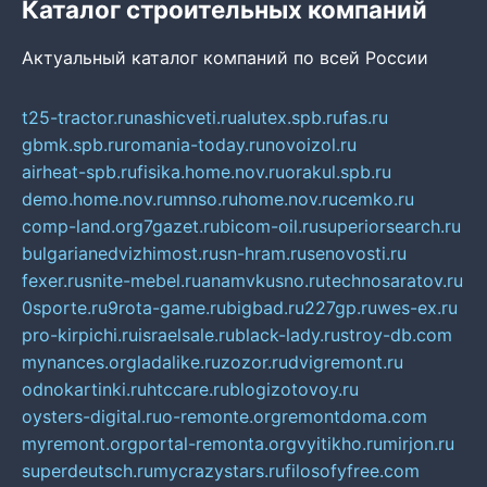
Каталог строительных компаний
Актуальный каталог компаний по всей России
t25-tractor.ru
nashicveti.ru
alutex.spb.ru
fas.ru
gbmk.spb.ru
romania-today.ru
novoizol.ru
airheat-spb.ru
fisika.home.nov.ru
orakul.spb.ru
demo.home.nov.ru
mnso.ru
home.nov.ru
cemko.ru
comp-land.org
7gazet.ru
bicom-oil.ru
superiorsearch.ru
bulgarianedvizhimost.ru
sn-hram.ru
senovosti.ru
fexer.ru
snite-mebel.ru
anamvkusno.ru
technosaratov.ru
0sporte.ru
9rota-game.ru
bigbad.ru
227gp.ru
wes-ex.ru
pro-kirpichi.ru
israelsale.ru
black-lady.ru
stroy-db.com
mynances.org
ladalike.ru
zozor.ru
dvigremont.ru
odnokartinki.ru
htccare.ru
blogizotovoy.ru
oysters-digital.ru
o-remonte.org
remontdoma.com
myremont.org
portal-remonta.org
vyitikho.ru
mirjon.ru
superdeutsch.ru
mycrazystars.ru
filosofyfree.com