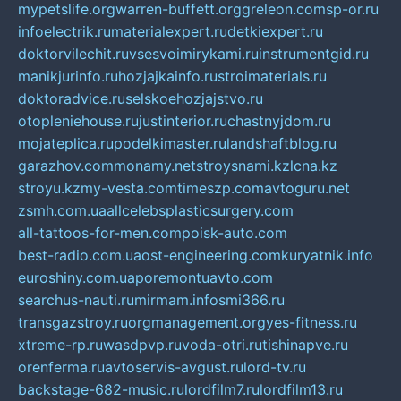
mypetslife.org
warren-buffett.org
greleon.com
sp-or.ru
infoelectrik.ru
materialexpert.ru
detkiexpert.ru
doktorvilechit.ru
vsesvoimirykami.ru
instrumentgid.ru
manikjurinfo.ru
hozjajkainfo.ru
stroimaterials.ru
doktoradvice.ru
selskoehozjajstvo.ru
otopleniehouse.ru
justinterior.ru
chastnyjdom.ru
mojateplica.ru
podelkimaster.ru
landshaftblog.ru
garazhov.com
monamy.net
stroysnami.kz
lcna.kz
stroyu.kz
my-vesta.com
timeszp.com
avtoguru.net
zsmh.com.ua
allcelebsplasticsurgery.com
all-tattoos-for-men.com
poisk-auto.com
best-radio.com.ua
ost-engineering.com
kuryatnik.info
euroshiny.com.ua
poremontuavto.com
searchus-nauti.ru
mirmam.info
smi366.ru
transgazstroy.ru
orgmanagement.org
yes-fitness.ru
xtreme-rp.ru
wasdpvp.ru
voda-otri.ru
tishinapve.ru
orenferma.ru
avtoservis-avgust.ru
lord-tv.ru
backstage-682-music.ru
lordfilm7.ru
lordfilm13.ru