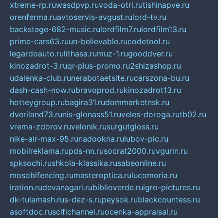
xtreme-rp.ru
wasdpvp.ru
voda-otri.ru
tishinapve.ru
orenferma.ru
avtoservis-avgust.ru
lord-tv.ru
backstage-682-music.ru
lordfilm7.ru
lordfilm13.ru
prime-cars63.ru
un-believable.ru
codetool.ru
legardoauto.ru
lithasa.ru
muz-1.ru
gooddver.ru
kinozadrot-3.ru
qr-plus-promo.ru
2shizashop.ru
udalenka-club.ru
nerabotaetsite.ru
carszona-bu.ru
dash-cash-now.ru
bravoprod.ru
kinozadrot13.ru
hotteygroup.ru
bagira31.ru
dommarketnsk.ru
dveriland73.ru
nis-glonass51.ru
veles-doroga.ru
tb02.ru
vrema-zdorov.ru
velonik.ru
surgutgloss.ru
nike-air-max-95.ru
nadookna.ru
lubov-pic.ru
mobilreklama.ru
pds-nn.ru
socrat2000.ru
vgurin.ru
spksochi.ru
shkola-klassika.ru
sabeonline.ru
mosoblfencing.ru
masteroptica.ru
lucomoria.ru
iration.ru
devanagari.ru
biblioverde.ru
igro-pictures.ru
dk-tulamash.ru
s-dez-s.ru
peysok.ru
blackcountess.ru
asoftdoc.ru
scifichannel.ru
ocenka-appraisal.ru