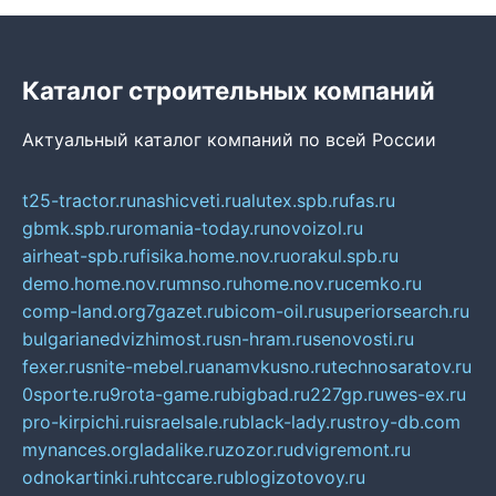
Каталог строительных компаний
Актуальный каталог компаний по всей России
t25-tractor.ru
nashicveti.ru
alutex.spb.ru
fas.ru
gbmk.spb.ru
romania-today.ru
novoizol.ru
airheat-spb.ru
fisika.home.nov.ru
orakul.spb.ru
demo.home.nov.ru
mnso.ru
home.nov.ru
cemko.ru
comp-land.org
7gazet.ru
bicom-oil.ru
superiorsearch.ru
bulgarianedvizhimost.ru
sn-hram.ru
senovosti.ru
fexer.ru
snite-mebel.ru
anamvkusno.ru
technosaratov.ru
0sporte.ru
9rota-game.ru
bigbad.ru
227gp.ru
wes-ex.ru
pro-kirpichi.ru
israelsale.ru
black-lady.ru
stroy-db.com
mynances.org
ladalike.ru
zozor.ru
dvigremont.ru
odnokartinki.ru
htccare.ru
blogizotovoy.ru