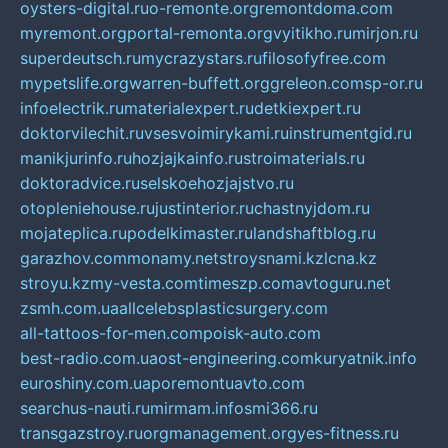
oysters-digital.ru
o-remonte.org
remontdoma.com
myremont.org
portal-remonta.org
vyitikho.ru
mirjon.ru
superdeutsch.ru
mycrazystars.ru
filosofyfree.com
mypetslife.org
warren-buffett.org
greleon.com
sp-or.ru
infoelectrik.ru
materialexpert.ru
detkiexpert.ru
doktorvilechit.ru
vsesvoimirykami.ru
instrumentgid.ru
manikjurinfo.ru
hozjajkainfo.ru
stroimaterials.ru
doktoradvice.ru
selskoehozjajstvo.ru
otopleniehouse.ru
justinterior.ru
chastnyjdom.ru
mojateplica.ru
podelkimaster.ru
landshaftblog.ru
garazhov.com
monamy.net
stroysnami.kz
lcna.kz
stroyu.kz
my-vesta.com
timeszp.com
avtoguru.net
zsmh.com.ua
allcelebsplasticsurgery.com
all-tattoos-for-men.com
poisk-auto.com
best-radio.com.ua
ost-engineering.com
kuryatnik.info
euroshiny.com.ua
poremontuavto.com
searchus-nauti.ru
mirmam.info
smi366.ru
transgazstroy.ru
orgmanagement.org
yes-fitness.ru