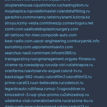
otopleniehouse.ru
justinterior.ru
chastnyjdom.ru
mojateplica.ru
podelkimaster.ru
landshaftblog.ru
garazhov.com
monamy.net
stroysnami.kz
lcna.kz
stroyu.kz
my-vesta.com
timeszp.com
avtoguru.net
zsmh.com.ua
allcelebsplasticsurgery.com
all-tattoos-for-men.com
poisk-auto.com
best-radio.com.ua
ost-engineering.com
kuryatnik.info
euroshiny.com.ua
poremontuavto.com
searchus-nauti.ru
mirmam.info
smi366.ru
transgazstroy.ru
orgmanagement.org
yes-fitness.ru
xtreme-rp.ru
wasdpvp.ru
voda-otri.ru
tishinapve.ru
orenferma.ru
avtoservis-avgust.ru
lord-tv.ru
backstage-682-music.ru
lordfilm7.ru
lordfilm13.ru
prime-cars63.ru
un-believable.ru
codetool.ru
legardoauto.ru
lithasa.ru
muz-1.ru
gooddver.ru
kinozadrot-3.ru
qr-plus-promo.ru
2shizashop.ru
udalenka-club.ru
nerabotaetsite.ru
carszona-bu.ru
dash-cash-now.ru
bravoprod.ru
kinozadrot13.ru