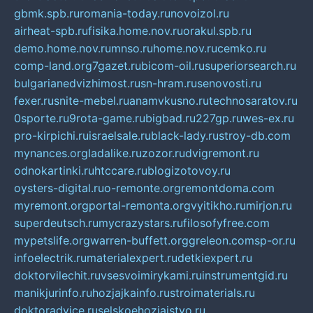
gbmk.spb.ru
romania-today.ru
novoizol.ru
airheat-spb.ru
fisika.home.nov.ru
orakul.spb.ru
demo.home.nov.ru
mnso.ru
home.nov.ru
cemko.ru
comp-land.org
7gazet.ru
bicom-oil.ru
superiorsearch.ru
bulgarianedvizhimost.ru
sn-hram.ru
senovosti.ru
fexer.ru
snite-mebel.ru
anamvkusno.ru
technosaratov.ru
0sporte.ru
9rota-game.ru
bigbad.ru
227gp.ru
wes-ex.ru
pro-kirpichi.ru
israelsale.ru
black-lady.ru
stroy-db.com
mynances.org
ladalike.ru
zozor.ru
dvigremont.ru
odnokartinki.ru
htccare.ru
blogizotovoy.ru
oysters-digital.ru
o-remonte.org
remontdoma.com
myremont.org
portal-remonta.org
vyitikho.ru
mirjon.ru
superdeutsch.ru
mycrazystars.ru
filosofyfree.com
mypetslife.org
warren-buffett.org
greleon.com
sp-or.ru
infoelectrik.ru
materialexpert.ru
detkiexpert.ru
doktorvilechit.ru
vsesvoimirykami.ru
instrumentgid.ru
manikjurinfo.ru
hozjajkainfo.ru
stroimaterials.ru
doktoradvice.ru
selskoehozjajstvo.ru