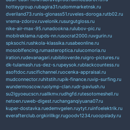
hotteygroup.ru
bagira31.ru
dommarketnsk.ru
dveriland73.ru
nis-glonass51.ru
veles-doroga.ru
tb02.ru
vrema-zdorov.ru
velonik.ru
surgutgloss.ru
nike-air-max-95.ru
nadookna.ru
lubov-pic.ru
mobilreklama.ru
pds-nn.ru
socrat2000.ru
vgurin.ru
spksochi.ru
shkola-klassika.ru
sabeonline.ru
mosoblfencing.ru
masteroptica.ru
lucomoria.ru
iration.ru
devanagari.ru
biblioverde.ru
igro-pictures.ru
dk-tulamash.ru
s-dez-s.ru
peysok.ru
blackcountess.ru
asoftdoc.ru
scifichannel.ru
ocenka-appraisal.ru
mudconnector.ru
hitstih.ru
pik-finance.ru
vip-surfing.ru
wundermoscow.ru
olymp-clan.ru
dr-pavlush.ru
su2lgyoeucscn.ru
allkmv.ru
dhgfd.ru
tesotomeshell.ru
netoen.ru
web-digest.ru
changanqiyuana07.ru
kuper-dostavka.ru
edemvgelen.ru
ytyt.ru
infoelektrik.ru
everafterclub.org
kirillkgr.ru
goodv1234.ru
oopslady.ru