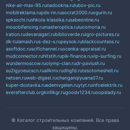
nike-air-max-95.ru
nadookna.ru
lubov-pic.ru
mobilreklama.ru
pds-nn.ru
socrat2000.ru
vgurin.ru
spksochi.ru
shkola-klassika.ru
sabeonline.ru
mosoblfencing.ru
masteroptica.ru
lucomoria.ru
iration.ru
devanagari.ru
biblioverde.ru
igro-pictures.ru
dk-tulamash.ru
s-dez-s.ru
peysok.ru
blackcountess.ru
asoftdoc.ru
scifichannel.ru
ocenka-appraisal.ru
mudconnector.ru
hitstih.ru
pik-finance.ru
vip-surfing.ru
wundermoscow.ru
olymp-clan.ru
dr-pavlush.ru
su2lgyoeucscn.ru
allkmv.ru
dhgfd.ru
tesotomeshell.ru
netoen.ru
web-digest.ru
changanqiyuana07.ru
kuper-dostavka.ru
edemvgelen.ru
ytyt.ru
infoelektrik.ru
everafterclub.org
kirillkgr.ru
goodv1234.ru
oopslady.ru
© Каталог строительных компаний. Все права
защищены.