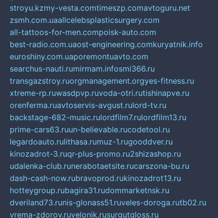
stroyu.kz
my-vesta.com
timeszp.com
avtoguru.net
zsmh.com.ua
allcelebsplasticsurgery.com
all-tattoos-for-men.com
poisk-auto.com
best-radio.com.ua
ost-engineering.com
kuryatnik.info
euroshiny.com.ua
poremontuavto.com
searchus-nauti.ru
mirmam.info
smi366.ru
transgazstroy.ru
orgmanagement.org
yes-fitness.ru
xtreme-rp.ru
wasdpvp.ru
voda-otri.ru
tishinapve.ru
orenferma.ru
avtoservis-avgust.ru
lord-tv.ru
backstage-682-music.ru
lordfilm7.ru
lordfilm13.ru
prime-cars63.ru
un-believable.ru
codetool.ru
legardoauto.ru
lithasa.ru
muz-1.ru
gooddver.ru
kinozadrot-3.ru
qr-plus-promo.ru
2shizashop.ru
udalenka-club.ru
nerabotaetsite.ru
carszona-bu.ru
dash-cash-now.ru
bravoprod.ru
kinozadrot13.ru
hotteygroup.ru
bagira31.ru
dommarketnsk.ru
dveriland73.ru
nis-glonass51.ru
veles-doroga.ru
tb02.ru
vrema-zdorov.ru
velonik.ru
surgutgloss.ru