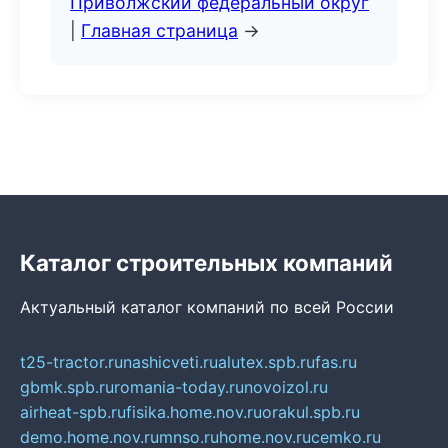
Приволжский федеральный округ
|
Главная страница
→
Каталог строительных компаний
Актуальный каталог компаний по всей России
t25-tractor.ru
nashicveti.ru
alutex.spb.ru
fas.ru
gbmk.spb.ru
romania-today.ru
novoizol.ru
airheat-spb.ru
fisika.home.nov.ru
orakul.spb.ru
demo.home.nov.ru
mnso.ru
home.nov.ru
cemko.ru