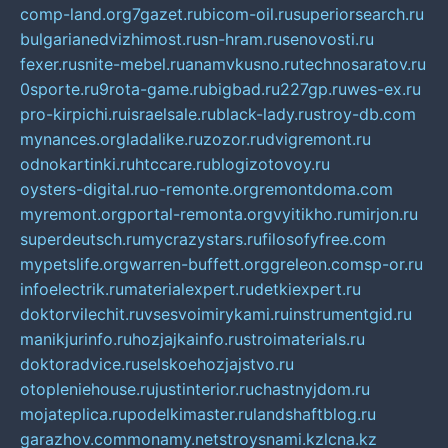
comp-land.org
7gazet.ru
bicom-oil.ru
superiorsearch.ru
bulgarianedvizhimost.ru
sn-hram.ru
senovosti.ru
fexer.ru
snite-mebel.ru
anamvkusno.ru
technosaratov.ru
0sporte.ru
9rota-game.ru
bigbad.ru
227gp.ru
wes-ex.ru
pro-kirpichi.ru
israelsale.ru
black-lady.ru
stroy-db.com
mynances.org
ladalike.ru
zozor.ru
dvigremont.ru
odnokartinki.ru
htccare.ru
blogizotovoy.ru
oysters-digital.ru
o-remonte.org
remontdoma.com
myremont.org
portal-remonta.org
vyitikho.ru
mirjon.ru
superdeutsch.ru
mycrazystars.ru
filosofyfree.com
mypetslife.org
warren-buffett.org
greleon.com
sp-or.ru
infoelectrik.ru
materialexpert.ru
detkiexpert.ru
doktorvilechit.ru
vsesvoimirykami.ru
instrumentgid.ru
manikjurinfo.ru
hozjajkainfo.ru
stroimaterials.ru
doktoradvice.ru
selskoehozjajstvo.ru
otopleniehouse.ru
justinterior.ru
chastnyjdom.ru
mojateplica.ru
podelkimaster.ru
landshaftblog.ru
garazhov.com
monamy.net
stroysnami.kz
lcna.kz