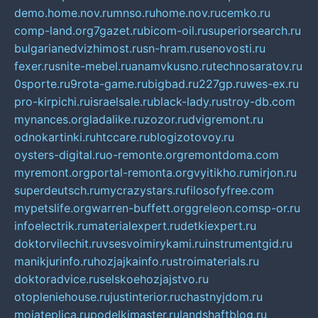
demo.home.nov.ru
mnso.ru
home.nov.ru
cemko.ru
comp-land.org
7gazet.ru
bicom-oil.ru
superiorsearch.ru
bulgarianedvizhimost.ru
sn-hram.ru
senovosti.ru
fexer.ru
snite-mebel.ru
anamvkusno.ru
technosaratov.ru
0sporte.ru
9rota-game.ru
bigbad.ru
227gp.ru
wes-ex.ru
pro-kirpichi.ru
israelsale.ru
black-lady.ru
stroy-db.com
mynances.org
ladalike.ru
zozor.ru
dvigremont.ru
odnokartinki.ru
htccare.ru
blogizotovoy.ru
oysters-digital.ru
o-remonte.org
remontdoma.com
myremont.org
portal-remonta.org
vyitikho.ru
mirjon.ru
superdeutsch.ru
mycrazystars.ru
filosofyfree.com
mypetslife.org
warren-buffett.org
greleon.com
sp-or.ru
infoelectrik.ru
materialexpert.ru
detkiexpert.ru
doktorvilechit.ru
vsesvoimirykami.ru
instrumentgid.ru
manikjurinfo.ru
hozjajkainfo.ru
stroimaterials.ru
doktoradvice.ru
selskoehozjajstvo.ru
otopleniehouse.ru
justinterior.ru
chastnyjdom.ru
mojateplica.ru
podelkimaster.ru
landshaftblog.ru