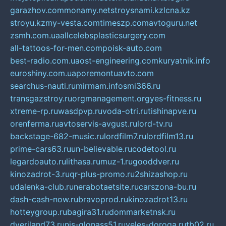
garazhov.com
monamy.net
stroysnami.kz
lcna.kz
stroyu.kz
my-vesta.com
timeszp.com
avtoguru.net
zsmh.com.ua
allcelebsplasticsurgery.com
all-tattoos-for-men.com
poisk-auto.com
best-radio.com.ua
ost-engineering.com
kuryatnik.info
euroshiny.com.ua
poremontuavto.com
searchus-nauti.ru
mirmam.info
smi366.ru
transgazstroy.ru
orgmanagement.org
yes-fitness.ru
xtreme-rp.ru
wasdpvp.ru
voda-otri.ru
tishinapve.ru
orenferma.ru
avtoservis-avgust.ru
lord-tv.ru
backstage-682-music.ru
lordfilm7.ru
lordfilm13.ru
prime-cars63.ru
un-believable.ru
codetool.ru
legardoauto.ru
lithasa.ru
muz-1.ru
gooddver.ru
kinozadrot-3.ru
qr-plus-promo.ru
2shizashop.ru
udalenka-club.ru
nerabotaetsite.ru
carszona-bu.ru
dash-cash-now.ru
bravoprod.ru
kinozadrot13.ru
hotteygroup.ru
bagira31.ru
dommarketnsk.ru
dveriland73.ru
nis-glonass51.ru
veles-doroga.ru
tb02.ru