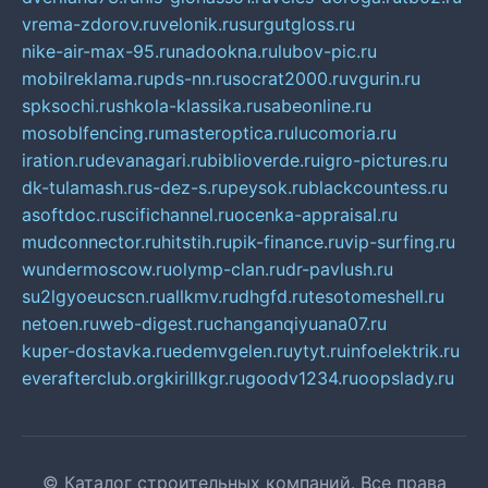
vrema-zdorov.ru
velonik.ru
surgutgloss.ru
nike-air-max-95.ru
nadookna.ru
lubov-pic.ru
mobilreklama.ru
pds-nn.ru
socrat2000.ru
vgurin.ru
spksochi.ru
shkola-klassika.ru
sabeonline.ru
mosoblfencing.ru
masteroptica.ru
lucomoria.ru
iration.ru
devanagari.ru
biblioverde.ru
igro-pictures.ru
dk-tulamash.ru
s-dez-s.ru
peysok.ru
blackcountess.ru
asoftdoc.ru
scifichannel.ru
ocenka-appraisal.ru
mudconnector.ru
hitstih.ru
pik-finance.ru
vip-surfing.ru
wundermoscow.ru
olymp-clan.ru
dr-pavlush.ru
su2lgyoeucscn.ru
allkmv.ru
dhgfd.ru
tesotomeshell.ru
netoen.ru
web-digest.ru
changanqiyuana07.ru
kuper-dostavka.ru
edemvgelen.ru
ytyt.ru
infoelektrik.ru
everafterclub.org
kirillkgr.ru
goodv1234.ru
oopslady.ru
© Каталог строительных компаний. Все права