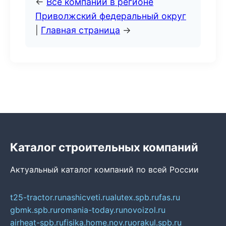
←
Все компании в регионе
Приволжский федеральный округ
|
Главная страница
→
Каталог строительных компаний
Актуальный каталог компаний по всей России
t25-tractor.ru
nashicveti.ru
alutex.spb.ru
fas.ru
gbmk.spb.ru
romania-today.ru
novoizol.ru
airheat-spb.ru
fisika.home.nov.ru
orakul.spb.ru