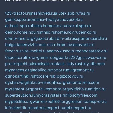
t25-tractor.ru
nashicveti.ru
alutex.spb.ru
fas.ru
gbmk.spb.ru
romania-today.ru
novoizol.ru
airheat-spb.ru
fisika.home.nov.ru
orakul.spb.ru
demo.home.nov.ru
mnso.ru
home.nov.ru
cemko.ru
comp-land.org
7gazet.ru
bicom-oil.ru
superiorsearch.ru
bulgarianedvizhimost.ru
sn-hram.ru
senovosti.ru
fexer.ru
snite-mebel.ru
anamvkusno.ru
technosaratov.ru
0sporte.ru
9rota-game.ru
bigbad.ru
227gp.ru
wes-ex.ru
pro-kirpichi.ru
israelsale.ru
black-lady.ru
stroy-db.com
mynances.org
ladalike.ru
zozor.ru
dvigremont.ru
odnokartinki.ru
htccare.ru
blogizotovoy.ru
oysters-digital.ru
o-remonte.org
remontdoma.com
myremont.org
portal-remonta.org
vyitikho.ru
mirjon.ru
superdeutsch.ru
mycrazystars.ru
filosofyfree.com
mypetslife.org
warren-buffett.org
greleon.com
sp-or.ru
infoelectrik.ru
materialexpert.ru
detkiexpert.ru