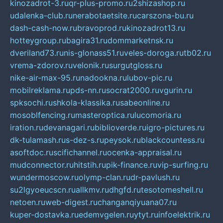
kinozadrot-3.ru
qr-plus-promo.ru
2shizashop.ru
udalenka-club.ru
nerabotaetsite.ru
carszona-bu.ru
dash-cash-now.ru
bravoprod.ru
kinozadrot13.ru
hotteygroup.ru
bagira31.ru
dommarketnsk.ru
dveriland73.ru
nis-glonass51.ru
veles-doroga.ru
tb02.ru
vrema-zdorov.ru
velonik.ru
surgutgloss.ru
nike-air-max-95.ru
nadookna.ru
lubov-pic.ru
mobilreklama.ru
pds-nn.ru
socrat2000.ru
vgurin.ru
spksochi.ru
shkola-klassika.ru
sabeonline.ru
mosoblfencing.ru
masteroptica.ru
lucomoria.ru
iration.ru
devanagari.ru
biblioverde.ru
igro-pictures.ru
dk-tulamash.ru
s-dez-s.ru
peysok.ru
blackcountess.ru
asoftdoc.ru
scifichannel.ru
ocenka-appraisal.ru
mudconnector.ru
hitstih.ru
pik-finance.ru
vip-surfing.ru
wundermoscow.ru
olymp-clan.ru
dr-pavlush.ru
su2lgyoeucscn.ru
allkmv.ru
dhgfd.ru
tesotomeshell.ru
netoen.ru
web-digest.ru
changanqiyuana07.ru
kuper-dostavka.ru
edemvgelen.ru
ytyt.ru
infoelektrik.ru