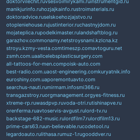
doktorvilechit.ru
vsesvoimirykami.ru
instrumentgid.ru
manikjurinfo.ru
hozjajkainfo.ru
stroimaterials.ru
doktoradvice.ru
selskoehozjajstvo.ru
otopleniehouse.ru
justinterior.ru
chastnyjdom.ru
mojateplica.ru
podelkimaster.ru
landshaftblog.ru
garazhov.com
monamy.net
stroysnami.kz
lcna.kz
stroyu.kz
my-vesta.com
timeszp.com
avtoguru.net
zsmh.com.ua
allcelebsplasticsurgery.com
all-tattoos-for-men.com
poisk-auto.com
best-radio.com.ua
ost-engineering.com
kuryatnik.info
euroshiny.com.ua
poremontuavto.com
searchus-nauti.ru
mirmam.info
smi366.ru
transgazstroy.ru
orgmanagement.org
yes-fitness.ru
xtreme-rp.ru
wasdpvp.ru
voda-otri.ru
tishinapve.ru
orenferma.ru
avtoservis-avgust.ru
lord-tv.ru
backstage-682-music.ru
lordfilm7.ru
lordfilm13.ru
prime-cars63.ru
un-believable.ru
codetool.ru
legardoauto.ru
lithasa.ru
muz-1.ru
gooddver.ru