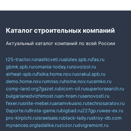
Каталог строительных компаний
Актуальный каталог компаний по всей России
t25-tractor.ru
nashicveti.ru
alutex.spb.ru
fas.ru
gbmk.spb.ru
romania-today.ru
novoizol.ru
airheat-spb.ru
fisika.home.nov.ru
orakul.spb.ru
demo.home.nov.ru
mnso.ru
home.nov.ru
cemko.ru
comp-land.org
7gazet.ru
bicom-oil.ru
superiorsearch.ru
bulgarianedvizhimost.ru
sn-hram.ru
senovosti.ru
fexer.ru
snite-mebel.ru
anamvkusno.ru
technosaratov.ru
0sporte.ru
9rota-game.ru
bigbad.ru
227gp.ru
wes-ex.ru
pro-kirpichi.ru
israelsale.ru
black-lady.ru
stroy-db.com
mynances.org
ladalike.ru
zozor.ru
dvigremont.ru