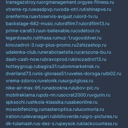
transgazstroy.ru
orgmanagement.org
yes-fitness.ru
xtreme-rp.ru
wasdpvp.ru
voda-otri.ru
tishinapve.ru
orenferma.ru
avtoservis-avgust.ru
lord-tv.ru
backstage-682-music.ru
lordfilm7.ru
lordfilm13.ru
prime-cars63.ru
un-believable.ru
codetool.ru
legardoauto.ru
lithasa.ru
muz-1.ru
gooddver.ru
kinozadrot-3.ru
qr-plus-promo.ru
2shizashop.ru
udalenka-club.ru
nerabotaetsite.ru
carszona-bu.ru
dash-cash-now.ru
bravoprod.ru
kinozadrot13.ru
hotteygroup.ru
bagira31.ru
dommarketnsk.ru
dveriland73.ru
nis-glonass51.ru
veles-doroga.ru
tb02.ru
vrema-zdorov.ru
velonik.ru
surgutgloss.ru
nike-air-max-95.ru
nadookna.ru
lubov-pic.ru
mobilreklama.ru
pds-nn.ru
socrat2000.ru
vgurin.ru
spksochi.ru
shkola-klassika.ru
sabeonline.ru
mosoblfencing.ru
masteroptica.ru
lucomoria.ru
iration.ru
devanagari.ru
biblioverde.ru
igro-pictures.ru
dk-tulamash.ru
s-dez-s.ru
peysok.ru
blackcountess.ru