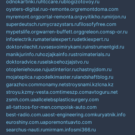
odnokartinki.ru
htccare.ru
blogizotovoy.ru
oysters-digital.ru
o-remonte.org
remontdoma.com
myremont.org
portal-remonta.org
vyitikho.ru
mirjon.ru
superdeutsch.ru
mycrazystars.ru
filosofyfree.com
mypetslife.org
warren-buffett.org
greleon.com
sp-or.ru
infoelectrik.ru
materialexpert.ru
detkiexpert.ru
doktorvilechit.ru
vsesvoimirykami.ru
instrumentgid.ru
manikjurinfo.ru
hozjajkainfo.ru
stroimaterials.ru
doktoradvice.ru
selskoehozjajstvo.ru
otopleniehouse.ru
justinterior.ru
chastnyjdom.ru
mojateplica.ru
podelkimaster.ru
landshaftblog.ru
garazhov.com
monamy.net
stroysnami.kz
lcna.kz
stroyu.kz
my-vesta.com
timeszp.com
avtoguru.net
zsmh.com.ua
allcelebsplasticsurgery.com
all-tattoos-for-men.com
poisk-auto.com
best-radio.com.ua
ost-engineering.com
kuryatnik.info
euroshiny.com.ua
poremontuavto.com
searchus-nauti.ru
mirmam.info
smi366.ru