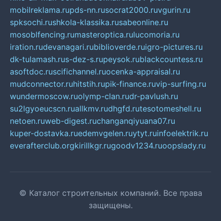
mobilreklama.ru
pds-nn.ru
socrat2000.ru
vgurin.ru
spksochi.ru
shkola-klassika.ru
sabeonline.ru
mosoblfencing.ru
masteroptica.ru
lucomoria.ru
iration.ru
devanagari.ru
biblioverde.ru
igro-pictures.ru
dk-tulamash.ru
s-dez-s.ru
peysok.ru
blackcountess.ru
asoftdoc.ru
scifichannel.ru
ocenka-appraisal.ru
mudconnector.ru
hitstih.ru
pik-finance.ru
vip-surfing.ru
wundermoscow.ru
olymp-clan.ru
dr-pavlush.ru
su2lgyoeucscn.ru
allkmv.ru
dhgfd.ru
tesotomeshell.ru
netoen.ru
web-digest.ru
changanqiyuana07.ru
kuper-dostavka.ru
edemvgelen.ru
ytyt.ru
infoelektrik.ru
everafterclub.org
kirillkgr.ru
goodv1234.ru
oopslady.ru
© Каталог строительных компаний. Все права
защищены.