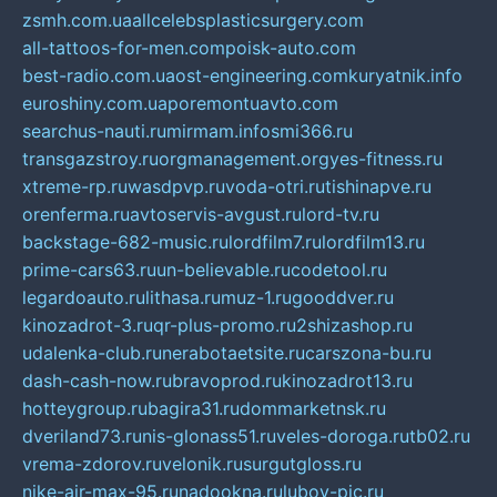
zsmh.com.ua
allcelebsplasticsurgery.com
all-tattoos-for-men.com
poisk-auto.com
best-radio.com.ua
ost-engineering.com
kuryatnik.info
euroshiny.com.ua
poremontuavto.com
searchus-nauti.ru
mirmam.info
smi366.ru
transgazstroy.ru
orgmanagement.org
yes-fitness.ru
xtreme-rp.ru
wasdpvp.ru
voda-otri.ru
tishinapve.ru
orenferma.ru
avtoservis-avgust.ru
lord-tv.ru
backstage-682-music.ru
lordfilm7.ru
lordfilm13.ru
prime-cars63.ru
un-believable.ru
codetool.ru
legardoauto.ru
lithasa.ru
muz-1.ru
gooddver.ru
kinozadrot-3.ru
qr-plus-promo.ru
2shizashop.ru
udalenka-club.ru
nerabotaetsite.ru
carszona-bu.ru
dash-cash-now.ru
bravoprod.ru
kinozadrot13.ru
hotteygroup.ru
bagira31.ru
dommarketnsk.ru
dveriland73.ru
nis-glonass51.ru
veles-doroga.ru
tb02.ru
vrema-zdorov.ru
velonik.ru
surgutgloss.ru
nike-air-max-95.ru
nadookna.ru
lubov-pic.ru