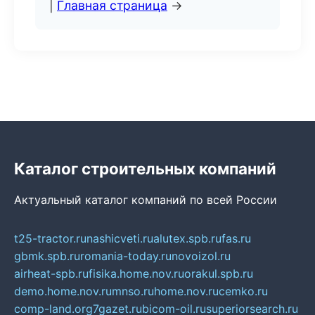
|
Главная страница
→
Каталог строительных компаний
Актуальный каталог компаний по всей России
t25-tractor.ru
nashicveti.ru
alutex.spb.ru
fas.ru
gbmk.spb.ru
romania-today.ru
novoizol.ru
airheat-spb.ru
fisika.home.nov.ru
orakul.spb.ru
demo.home.nov.ru
mnso.ru
home.nov.ru
cemko.ru
comp-land.org
7gazet.ru
bicom-oil.ru
superiorsearch.ru