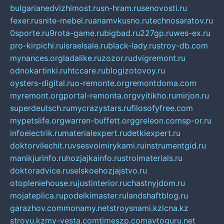
bulgarianedvizhimost.ru
sn-hram.ru
senovosti.ru
fexer.ru
snite-mebel.ru
anamvkusno.ru
technosaratov.ru
0sporte.ru
9rota-game.ru
bigbad.ru
227gp.ru
wes-ex.ru
pro-kirpichi.ru
israelsale.ru
black-lady.ru
stroy-db.com
mynances.org
ladalike.ru
zozor.ru
dvigremont.ru
odnokartinki.ru
htccare.ru
blogizotovoy.ru
oysters-digital.ru
o-remonte.org
remontdoma.com
myremont.org
portal-remonta.org
vyitikho.ru
mirjon.ru
superdeutsch.ru
mycrazystars.ru
filosofyfree.com
mypetslife.org
warren-buffett.org
greleon.com
sp-or.ru
infoelectrik.ru
materialexpert.ru
detkiexpert.ru
doktorvilechit.ru
vsesvoimirykami.ru
instrumentgid.ru
manikjurinfo.ru
hozjajkainfo.ru
stroimaterials.ru
doktoradvice.ru
selskoehozjajstvo.ru
otopleniehouse.ru
justinterior.ru
chastnyjdom.ru
mojateplica.ru
podelkimaster.ru
landshaftblog.ru
garazhov.com
monamy.net
stroysnami.kz
lcna.kz
stroyu.kz
my-vesta.com
timeszp.com
avtoguru.net