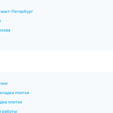
Санкт-Петербург
н
осква
олки
кладка плитки
дка плитки
е работы