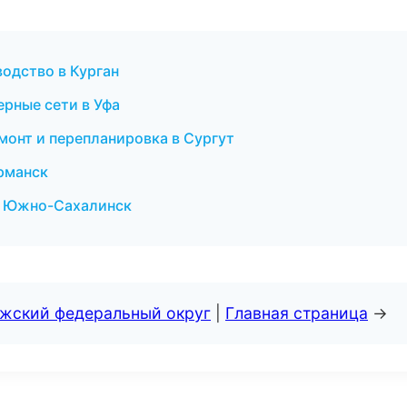
одство в Курган
рные сети в Уфа
монт и перепланировка в Сургут
рманск
в Южно-Сахалинск
лжский федеральный округ
|
Главная страница
→