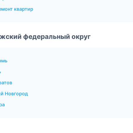
емонт квартир
лжский федеральный округ
рмь
ь
ратов
й Новгород
ра