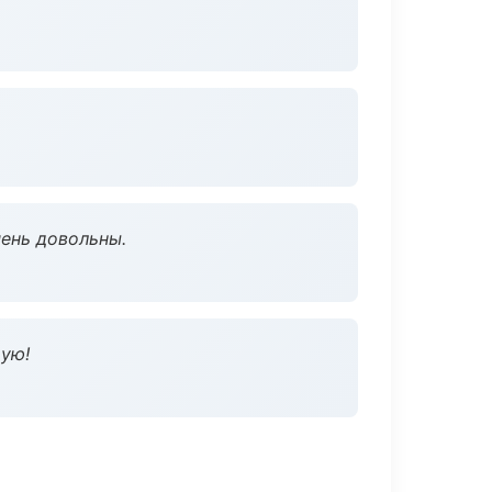
чень довольны.
дую!