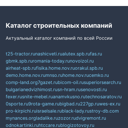
Каталог строительных компаний
Актуальный каталог компаний по всей России
t25-tractor.ru
nashicveti.ru
alutex.spb.ru
fas.ru
gbmk.spb.ru
romania-today.ru
novoizol.ru
airheat-spb.ru
fisika.home.nov.ru
orakul.spb.ru
demo.home.nov.ru
mnso.ru
home.nov.ru
cemko.ru
comp-land.org
7gazet.ru
bicom-oil.ru
superiorsearch.ru
bulgarianedvizhimost.ru
sn-hram.ru
senovosti.ru
fexer.ru
snite-mebel.ru
anamvkusno.ru
technosaratov.ru
0sporte.ru
9rota-game.ru
bigbad.ru
227gp.ru
wes-ex.ru
pro-kirpichi.ru
israelsale.ru
black-lady.ru
stroy-db.com
mynances.org
ladalike.ru
zozor.ru
dvigremont.ru
odnokartinki.ru
htccare.ru
blogizotovoy.ru