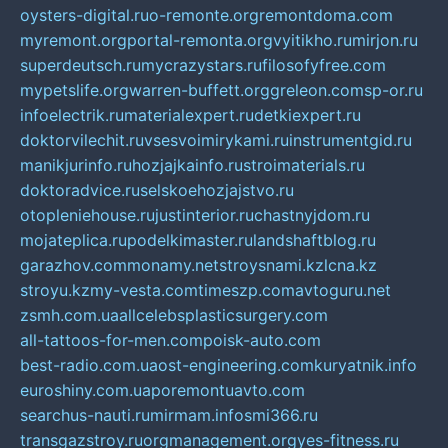
oysters-digital.ru
o-remonte.org
remontdoma.com
myremont.org
portal-remonta.org
vyitikho.ru
mirjon.ru
superdeutsch.ru
mycrazystars.ru
filosofyfree.com
mypetslife.org
warren-buffett.org
greleon.com
sp-or.ru
infoelectrik.ru
materialexpert.ru
detkiexpert.ru
doktorvilechit.ru
vsesvoimirykami.ru
instrumentgid.ru
manikjurinfo.ru
hozjajkainfo.ru
stroimaterials.ru
doktoradvice.ru
selskoehozjajstvo.ru
otopleniehouse.ru
justinterior.ru
chastnyjdom.ru
mojateplica.ru
podelkimaster.ru
landshaftblog.ru
garazhov.com
monamy.net
stroysnami.kz
lcna.kz
stroyu.kz
my-vesta.com
timeszp.com
avtoguru.net
zsmh.com.ua
allcelebsplasticsurgery.com
all-tattoos-for-men.com
poisk-auto.com
best-radio.com.ua
ost-engineering.com
kuryatnik.info
euroshiny.com.ua
poremontuavto.com
searchus-nauti.ru
mirmam.info
smi366.ru
transgazstroy.ru
orgmanagement.org
yes-fitness.ru