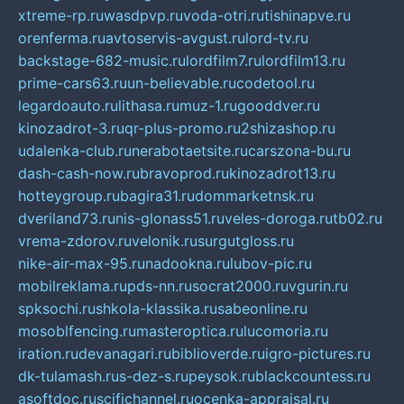
xtreme-rp.ru
wasdpvp.ru
voda-otri.ru
tishinapve.ru
orenferma.ru
avtoservis-avgust.ru
lord-tv.ru
backstage-682-music.ru
lordfilm7.ru
lordfilm13.ru
prime-cars63.ru
un-believable.ru
codetool.ru
legardoauto.ru
lithasa.ru
muz-1.ru
gooddver.ru
kinozadrot-3.ru
qr-plus-promo.ru
2shizashop.ru
udalenka-club.ru
nerabotaetsite.ru
carszona-bu.ru
dash-cash-now.ru
bravoprod.ru
kinozadrot13.ru
hotteygroup.ru
bagira31.ru
dommarketnsk.ru
dveriland73.ru
nis-glonass51.ru
veles-doroga.ru
tb02.ru
vrema-zdorov.ru
velonik.ru
surgutgloss.ru
nike-air-max-95.ru
nadookna.ru
lubov-pic.ru
mobilreklama.ru
pds-nn.ru
socrat2000.ru
vgurin.ru
spksochi.ru
shkola-klassika.ru
sabeonline.ru
mosoblfencing.ru
masteroptica.ru
lucomoria.ru
iration.ru
devanagari.ru
biblioverde.ru
igro-pictures.ru
dk-tulamash.ru
s-dez-s.ru
peysok.ru
blackcountess.ru
asoftdoc.ru
scifichannel.ru
ocenka-appraisal.ru