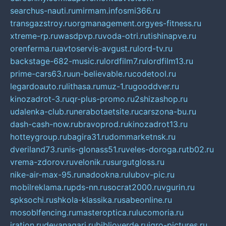
searchus-nauti.ru
mirmam.info
smi366.ru
transgazstroy.ru
orgmanagement.org
yes-fitness.ru
xtreme-rp.ru
wasdpvp.ru
voda-otri.ru
tishinapve.ru
orenferma.ru
avtoservis-avgust.ru
lord-tv.ru
backstage-682-music.ru
lordfilm7.ru
lordfilm13.ru
prime-cars63.ru
un-believable.ru
codetool.ru
legardoauto.ru
lithasa.ru
muz-1.ru
gooddver.ru
kinozadrot-3.ru
qr-plus-promo.ru
2shizashop.ru
udalenka-club.ru
nerabotaetsite.ru
carszona-bu.ru
dash-cash-now.ru
bravoprod.ru
kinozadrot13.ru
hotteygroup.ru
bagira31.ru
dommarketnsk.ru
dveriland73.ru
nis-glonass51.ru
veles-doroga.ru
tb02.ru
vrema-zdorov.ru
velonik.ru
surgutgloss.ru
nike-air-max-95.ru
nadookna.ru
lubov-pic.ru
mobilreklama.ru
pds-nn.ru
socrat2000.ru
vgurin.ru
spksochi.ru
shkola-klassika.ru
sabeonline.ru
mosoblfencing.ru
masteroptica.ru
lucomoria.ru
iration.ru
devanagari.ru
biblioverde.ru
igro-pictures.ru