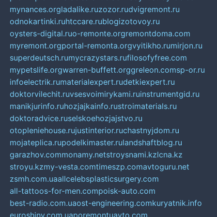
mynances.org
ladalike.ru
zozor.ru
dvigremont.ru
odnokartinki.ru
htccare.ru
blogizotovoy.ru
oysters-digital.ru
o-remonte.org
remontdoma.com
myremont.org
portal-remonta.org
vyitikho.ru
mirjon.ru
superdeutsch.ru
mycrazystars.ru
filosofyfree.com
mypetslife.org
warren-buffett.org
greleon.com
sp-or.ru
infoelectrik.ru
materialexpert.ru
detkiexpert.ru
doktorvilechit.ru
vsesvoimirykami.ru
instrumentgid.ru
manikjurinfo.ru
hozjajkainfo.ru
stroimaterials.ru
doktoradvice.ru
selskoehozjajstvo.ru
otopleniehouse.ru
justinterior.ru
chastnyjdom.ru
mojateplica.ru
podelkimaster.ru
landshaftblog.ru
garazhov.com
monamy.net
stroysnami.kz
lcna.kz
stroyu.kz
my-vesta.com
timeszp.com
avtoguru.net
zsmh.com.ua
allcelebsplasticsurgery.com
all-tattoos-for-men.com
poisk-auto.com
best-radio.com.ua
ost-engineering.com
kuryatnik.info
euroshiny.com.ua
poremontuavto.com