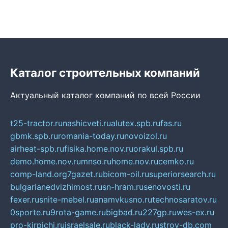
Каталог строительных компаний
Актуальный каталог компаний по всей России
t25-tractor.ru
nashicveti.ru
alutex.spb.ru
fas.ru
gbmk.spb.ru
romania-today.ru
novoizol.ru
airheat-spb.ru
fisika.home.nov.ru
orakul.spb.ru
demo.home.nov.ru
mnso.ru
home.nov.ru
cemko.ru
comp-land.org
7gazet.ru
bicom-oil.ru
superiorsearch.ru
bulgarianedvizhimost.ru
sn-hram.ru
senovosti.ru
fexer.ru
snite-mebel.ru
anamvkusno.ru
technosaratov.ru
0sporte.ru
9rota-game.ru
bigbad.ru
227gp.ru
wes-ex.ru
pro-kirpichi.ru
israelsale.ru
black-lady.ru
stroy-db.com