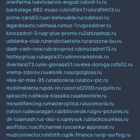
orenferma.ru
avtoservis-avgust.ru
lord-tv.ru
backstage-682-music.ru
lordfilm7.ru
lordfilm13.ru
prime-cars63.ru
un-believable.ru
codetool.ru
legardoauto.ru
lithasa.ru
muz-1.ru
gooddver.ru
kinozadrot-3.ru
qr-plus-promo.ru
2shizashop.ru
udalenka-club.ru
nerabotaetsite.ru
carszona-bu.ru
dash-cash-now.ru
bravoprod.ru
kinozadrot13.ru
hotteygroup.ru
bagira31.ru
dommarketnsk.ru
dveriland73.ru
nis-glonass51.ru
veles-doroga.ru
tb02.ru
vrema-zdorov.ru
velonik.ru
surgutgloss.ru
nike-air-max-95.ru
nadookna.ru
lubov-pic.ru
mobilreklama.ru
pds-nn.ru
socrat2000.ru
vgurin.ru
spksochi.ru
shkola-klassika.ru
sabeonline.ru
mosoblfencing.ru
masteroptica.ru
lucomoria.ru
iration.ru
devanagari.ru
biblioverde.ru
igro-pictures.ru
dk-tulamash.ru
s-dez-s.ru
peysok.ru
blackcountess.ru
asoftdoc.ru
scifichannel.ru
ocenka-appraisal.ru
mudconnector.ru
hitstih.ru
pik-finance.ru
vip-surfing.ru