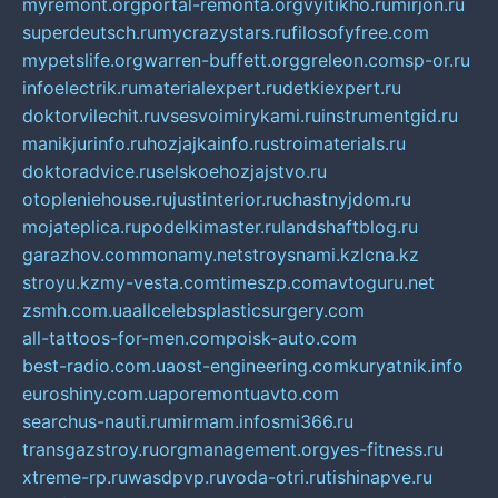
myremont.org
portal-remonta.org
vyitikho.ru
mirjon.ru
superdeutsch.ru
mycrazystars.ru
filosofyfree.com
mypetslife.org
warren-buffett.org
greleon.com
sp-or.ru
infoelectrik.ru
materialexpert.ru
detkiexpert.ru
doktorvilechit.ru
vsesvoimirykami.ru
instrumentgid.ru
manikjurinfo.ru
hozjajkainfo.ru
stroimaterials.ru
doktoradvice.ru
selskoehozjajstvo.ru
otopleniehouse.ru
justinterior.ru
chastnyjdom.ru
mojateplica.ru
podelkimaster.ru
landshaftblog.ru
garazhov.com
monamy.net
stroysnami.kz
lcna.kz
stroyu.kz
my-vesta.com
timeszp.com
avtoguru.net
zsmh.com.ua
allcelebsplasticsurgery.com
all-tattoos-for-men.com
poisk-auto.com
best-radio.com.ua
ost-engineering.com
kuryatnik.info
euroshiny.com.ua
poremontuavto.com
searchus-nauti.ru
mirmam.info
smi366.ru
transgazstroy.ru
orgmanagement.org
yes-fitness.ru
xtreme-rp.ru
wasdpvp.ru
voda-otri.ru
tishinapve.ru