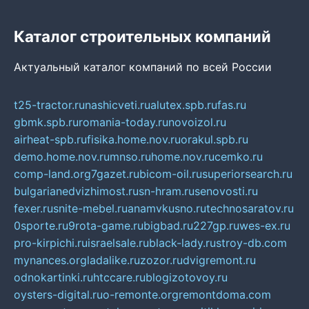
Каталог строительных компаний
Актуальный каталог компаний по всей России
t25-tractor.ru
nashicveti.ru
alutex.spb.ru
fas.ru
gbmk.spb.ru
romania-today.ru
novoizol.ru
airheat-spb.ru
fisika.home.nov.ru
orakul.spb.ru
demo.home.nov.ru
mnso.ru
home.nov.ru
cemko.ru
comp-land.org
7gazet.ru
bicom-oil.ru
superiorsearch.ru
bulgarianedvizhimost.ru
sn-hram.ru
senovosti.ru
fexer.ru
snite-mebel.ru
anamvkusno.ru
technosaratov.ru
0sporte.ru
9rota-game.ru
bigbad.ru
227gp.ru
wes-ex.ru
pro-kirpichi.ru
israelsale.ru
black-lady.ru
stroy-db.com
mynances.org
ladalike.ru
zozor.ru
dvigremont.ru
odnokartinki.ru
htccare.ru
blogizotovoy.ru
oysters-digital.ru
o-remonte.org
remontdoma.com