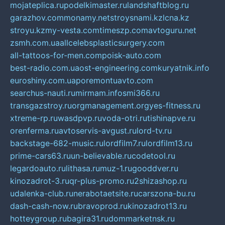
mojateplica.ru
podelkimaster.ru
landshaftblog.ru
garazhov.com
monamy.net
stroysnami.kz
lcna.kz
stroyu.kz
my-vesta.com
timeszp.com
avtoguru.net
zsmh.com.ua
allcelebsplasticsurgery.com
all-tattoos-for-men.com
poisk-auto.com
best-radio.com.ua
ost-engineering.com
kuryatnik.info
euroshiny.com.ua
poremontuavto.com
searchus-nauti.ru
mirmam.info
smi366.ru
transgazstroy.ru
orgmanagement.org
yes-fitness.ru
xtreme-rp.ru
wasdpvp.ru
voda-otri.ru
tishinapve.ru
orenferma.ru
avtoservis-avgust.ru
lord-tv.ru
backstage-682-music.ru
lordfilm7.ru
lordfilm13.ru
prime-cars63.ru
un-believable.ru
codetool.ru
legardoauto.ru
lithasa.ru
muz-1.ru
gooddver.ru
kinozadrot-3.ru
qr-plus-promo.ru
2shizashop.ru
udalenka-club.ru
nerabotaetsite.ru
carszona-bu.ru
dash-cash-now.ru
bravoprod.ru
kinozadrot13.ru
hotteygroup.ru
bagira31.ru
dommarketnsk.ru