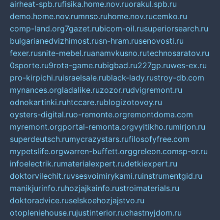
airheat-spb.ru
fisika.home.nov.ru
orakul.spb.ru
demo.home.nov.ru
mnso.ru
home.nov.ru
cemko.ru
comp-land.org
7gazet.ru
bicom-oil.ru
superiorsearch.ru
bulgarianedvizhimost.ru
sn-hram.ru
senovosti.ru
fexer.ru
snite-mebel.ru
anamvkusno.ru
technosaratov.ru
0sporte.ru
9rota-game.ru
bigbad.ru
227gp.ru
wes-ex.ru
pro-kirpichi.ru
israelsale.ru
black-lady.ru
stroy-db.com
mynances.org
ladalike.ru
zozor.ru
dvigremont.ru
odnokartinki.ru
htccare.ru
blogizotovoy.ru
oysters-digital.ru
o-remonte.org
remontdoma.com
myremont.org
portal-remonta.org
vyitikho.ru
mirjon.ru
superdeutsch.ru
mycrazystars.ru
filosofyfree.com
mypetslife.org
warren-buffett.org
greleon.com
sp-or.ru
infoelectrik.ru
materialexpert.ru
detkiexpert.ru
doktorvilechit.ru
vsesvoimirykami.ru
instrumentgid.ru
manikjurinfo.ru
hozjajkainfo.ru
stroimaterials.ru
doktoradvice.ru
selskoehozjajstvo.ru
otopleniehouse.ru
justinterior.ru
chastnyjdom.ru