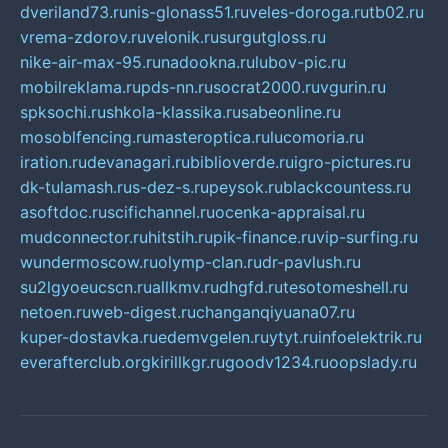
dveriland73.ru
nis-glonass51.ru
veles-doroga.ru
tb02.ru
vrema-zdorov.ru
velonik.ru
surgutgloss.ru
nike-air-max-95.ru
nadookna.ru
lubov-pic.ru
mobilreklama.ru
pds-nn.ru
socrat2000.ru
vgurin.ru
spksochi.ru
shkola-klassika.ru
sabeonline.ru
mosoblfencing.ru
masteroptica.ru
lucomoria.ru
iration.ru
devanagari.ru
biblioverde.ru
igro-pictures.ru
dk-tulamash.ru
s-dez-s.ru
peysok.ru
blackcountess.ru
asoftdoc.ru
scifichannel.ru
ocenka-appraisal.ru
mudconnector.ru
hitstih.ru
pik-finance.ru
vip-surfing.ru
wundermoscow.ru
olymp-clan.ru
dr-pavlush.ru
su2lgyoeucscn.ru
allkmv.ru
dhgfd.ru
tesotomeshell.ru
netoen.ru
web-digest.ru
changanqiyuana07.ru
kuper-dostavka.ru
edemvgelen.ru
ytyt.ru
infoelektrik.ru
everafterclub.org
kirillkgr.ru
goodv1234.ru
oopslady.ru