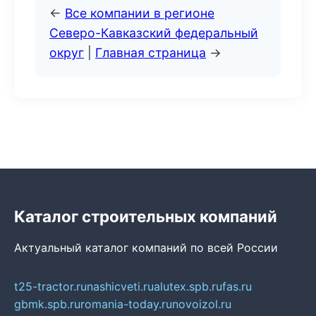
←
Все компании в регионе
Северо-Кавказский федеральный
округ
|
Главная страница
→
Каталог строительных компаний
Актуальный каталог компаний по всей России
t25-tractor.ru
nashicveti.ru
alutex.spb.ru
fas.ru
gbmk.spb.ru
romania-today.ru
novoizol.ru