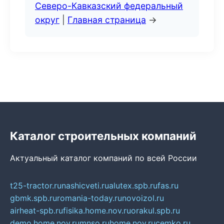
Северо-Кавказский федеральный
округ
|
Главная страница
→
Каталог строительных компаний
Актуальный каталог компаний по всей России
t25-tractor.ru
nashicveti.ru
alutex.spb.ru
fas.ru
gbmk.spb.ru
romania-today.ru
novoizol.ru
airheat-spb.ru
fisika.home.nov.ru
orakul.spb.ru
demo.home.nov.ru
mnso.ru
home.nov.ru
cemko.ru