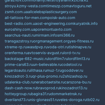
garazhov.com
monamy.net
stroysnami.kz
lcna.kz
stroyu.kz
my-vesta.com
timeszp.com
avtoguru.net
zsmh.com.ua
allcelebsplasticsurgery.com
all-tattoos-for-men.com
poisk-auto.com
best-radio.com.ua
ost-engineering.com
kuryatnik.info
euroshiny.com.ua
poremontuavto.com
searchus-nauti.ru
mirmam.info
smi366.ru
transgazstroy.ru
orgmanagement.org
yes-fitness.ru
xtreme-rp.ru
wasdpvp.ru
voda-otri.ru
tishinapve.ru
orenferma.ru
avtoservis-avgust.ru
lord-tv.ru
backstage-682-music.ru
lordfilm7.ru
lordfilm13.ru
prime-cars63.ru
un-believable.ru
codetool.ru
legardoauto.ru
lithasa.ru
muz-1.ru
gooddver.ru
kinozadrot-3.ru
qr-plus-promo.ru
2shizashop.ru
udalenka-club.ru
nerabotaetsite.ru
carszona-bu.ru
dash-cash-now.ru
bravoprod.ru
kinozadrot13.ru
hotteygroup.ru
bagira31.ru
dommarketnsk.ru
dveriland73.ru
nis-glonass51.ru
veles-doroga.ru
tb02.ru