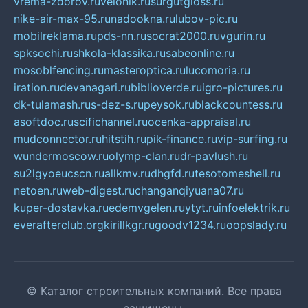
vrema-zdorov.ru
velonik.ru
surgutgloss.ru
nike-air-max-95.ru
nadookna.ru
lubov-pic.ru
mobilreklama.ru
pds-nn.ru
socrat2000.ru
vgurin.ru
spksochi.ru
shkola-klassika.ru
sabeonline.ru
mosoblfencing.ru
masteroptica.ru
lucomoria.ru
iration.ru
devanagari.ru
biblioverde.ru
igro-pictures.ru
dk-tulamash.ru
s-dez-s.ru
peysok.ru
blackcountess.ru
asoftdoc.ru
scifichannel.ru
ocenka-appraisal.ru
mudconnector.ru
hitstih.ru
pik-finance.ru
vip-surfing.ru
wundermoscow.ru
olymp-clan.ru
dr-pavlush.ru
su2lgyoeucscn.ru
allkmv.ru
dhgfd.ru
tesotomeshell.ru
netoen.ru
web-digest.ru
changanqiyuana07.ru
kuper-dostavka.ru
edemvgelen.ru
ytyt.ru
infoelektrik.ru
everafterclub.org
kirillkgr.ru
goodv1234.ru
oopslady.ru
© Каталог строительных компаний. Все права