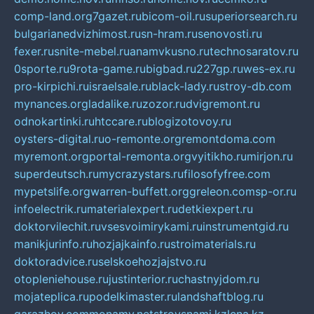
comp-land.org
7gazet.ru
bicom-oil.ru
superiorsearch.ru
bulgarianedvizhimost.ru
sn-hram.ru
senovosti.ru
fexer.ru
snite-mebel.ru
anamvkusno.ru
technosaratov.ru
0sporte.ru
9rota-game.ru
bigbad.ru
227gp.ru
wes-ex.ru
pro-kirpichi.ru
israelsale.ru
black-lady.ru
stroy-db.com
mynances.org
ladalike.ru
zozor.ru
dvigremont.ru
odnokartinki.ru
htccare.ru
blogizotovoy.ru
oysters-digital.ru
o-remonte.org
remontdoma.com
myremont.org
portal-remonta.org
vyitikho.ru
mirjon.ru
superdeutsch.ru
mycrazystars.ru
filosofyfree.com
mypetslife.org
warren-buffett.org
greleon.com
sp-or.ru
infoelectrik.ru
materialexpert.ru
detkiexpert.ru
doktorvilechit.ru
vsesvoimirykami.ru
instrumentgid.ru
manikjurinfo.ru
hozjajkainfo.ru
stroimaterials.ru
doktoradvice.ru
selskoehozjajstvo.ru
otopleniehouse.ru
justinterior.ru
chastnyjdom.ru
mojateplica.ru
podelkimaster.ru
landshaftblog.ru