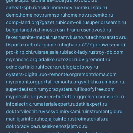
gbmk.spb.ru
romania-today.ru
novoizol.ru
airheat-spb.ru
fisika.home.nov.ru
orakul.spb.ru
demo.home.nov.ru
mnso.ru
home.nov.ru
cemko.ru
comp-land.org
7gazet.ru
bicom-oil.ru
superiorsearch.ru
bulgarianedvizhimost.ru
sn-hram.ru
senovosti.ru
fexer.ru
snite-mebel.ru
anamvkusno.ru
technosaratov.ru
0sporte.ru
9rota-game.ru
bigbad.ru
227gp.ru
wes-ex.ru
pro-kirpichi.ru
israelsale.ru
black-lady.ru
stroy-db.com
mynances.org
ladalike.ru
zozor.ru
dvigremont.ru
odnokartinki.ru
htccare.ru
blogizotovoy.ru
oysters-digital.ru
o-remonte.org
remontdoma.com
myremont.org
portal-remonta.org
vyitikho.ru
mirjon.ru
superdeutsch.ru
mycrazystars.ru
filosofyfree.com
mypetslife.org
warren-buffett.org
greleon.com
sp-or.ru
infoelectrik.ru
materialexpert.ru
detkiexpert.ru
doktorvilechit.ru
vsesvoimirykami.ru
instrumentgid.ru
manikjurinfo.ru
hozjajkainfo.ru
stroimaterials.ru
doktoradvice.ru
selskoehozjajstvo.ru