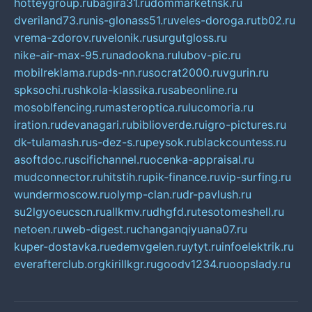
hotteygroup.ru
bagira31.ru
dommarketnsk.ru
dveriland73.ru
nis-glonass51.ru
veles-doroga.ru
tb02.ru
vrema-zdorov.ru
velonik.ru
surgutgloss.ru
nike-air-max-95.ru
nadookna.ru
lubov-pic.ru
mobilreklama.ru
pds-nn.ru
socrat2000.ru
vgurin.ru
spksochi.ru
shkola-klassika.ru
sabeonline.ru
mosoblfencing.ru
masteroptica.ru
lucomoria.ru
iration.ru
devanagari.ru
biblioverde.ru
igro-pictures.ru
dk-tulamash.ru
s-dez-s.ru
peysok.ru
blackcountess.ru
asoftdoc.ru
scifichannel.ru
ocenka-appraisal.ru
mudconnector.ru
hitstih.ru
pik-finance.ru
vip-surfing.ru
wundermoscow.ru
olymp-clan.ru
dr-pavlush.ru
su2lgyoeucscn.ru
allkmv.ru
dhgfd.ru
tesotomeshell.ru
netoen.ru
web-digest.ru
changanqiyuana07.ru
kuper-dostavka.ru
edemvgelen.ru
ytyt.ru
infoelektrik.ru
everafterclub.org
kirillkgr.ru
goodv1234.ru
oopslady.ru