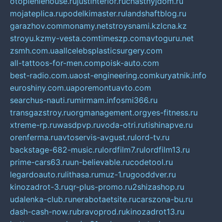
otopleniehouse.ru
justinterior.ru
chastnyjdom.ru
mojateplica.ru
podelkimaster.ru
landshaftblog.ru
garazhov.com
monamy.net
stroysnami.kz
lcna.kz
stroyu.kz
my-vesta.com
timeszp.com
avtoguru.net
zsmh.com.ua
allcelebsplasticsurgery.com
all-tattoos-for-men.com
poisk-auto.com
best-radio.com.ua
ost-engineering.com
kuryatnik.info
euroshiny.com.ua
poremontuavto.com
searchus-nauti.ru
mirmam.info
smi366.ru
transgazstroy.ru
orgmanagement.org
yes-fitness.ru
xtreme-rp.ru
wasdpvp.ru
voda-otri.ru
tishinapve.ru
orenferma.ru
avtoservis-avgust.ru
lord-tv.ru
backstage-682-music.ru
lordfilm7.ru
lordfilm13.ru
prime-cars63.ru
un-believable.ru
codetool.ru
legardoauto.ru
lithasa.ru
muz-1.ru
gooddver.ru
kinozadrot-3.ru
qr-plus-promo.ru
2shizashop.ru
udalenka-club.ru
nerabotaetsite.ru
carszona-bu.ru
dash-cash-now.ru
bravoprod.ru
kinozadrot13.ru