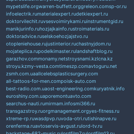
mypetslife.org
warren-buffett.org
greleon.com
sp-or.ru
infoelectrik.ru
materialexpert.ru
detkiexpert.ru
doktorvilechit.ru
vsesvoimirykami.ru
instrumentgid.ru
manikjurinfo.ru
hozjajkainfo.ru
stroimaterials.ru
doktoradvice.ru
selskoehozjajstvo.ru
otopleniehouse.ru
justinterior.ru
chastnyjdom.ru
mojateplica.ru
podelkimaster.ru
landshaftblog.ru
garazhov.com
monamy.net
stroysnami.kz
lcna.kz
stroyu.kz
my-vesta.com
timeszp.com
avtoguru.net
zsmh.com.ua
allcelebsplasticsurgery.com
all-tattoos-for-men.com
poisk-auto.com
best-radio.com.ua
ost-engineering.com
kuryatnik.info
euroshiny.com.ua
poremontuavto.com
searchus-nauti.ru
mirmam.info
smi366.ru
transgazstroy.ru
orgmanagement.org
yes-fitness.ru
xtreme-rp.ru
wasdpvp.ru
voda-otri.ru
tishinapve.ru
orenferma.ru
avtoservis-avgust.ru
lord-tv.ru
backstage-682-music.ru
lordfilm7.ru
lordfilm13.ru