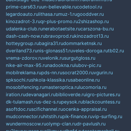
prime-cars63.ru
un-believable.ru
codetool.ru
legardoauto.ru
lithasa.ru
muz-1.ru
gooddver.ru
kinozadrot-3.ru
qr-plus-promo.ru
2shizashop.ru
udalenka-club.ru
nerabotaetsite.ru
carszona-bu.ru
dash-cash-now.ru
bravoprod.ru
kinozadrot13.ru
hotteygroup.ru
bagira31.ru
dommarketnsk.ru
dveriland73.ru
nis-glonass51.ru
veles-doroga.ru
tb02.ru
vrema-zdorov.ru
velonik.ru
surgutgloss.ru
nike-air-max-95.ru
nadookna.ru
lubov-pic.ru
mobilreklama.ru
pds-nn.ru
socrat2000.ru
vgurin.ru
spksochi.ru
shkola-klassika.ru
sabeonline.ru
mosoblfencing.ru
masteroptica.ru
lucomoria.ru
iration.ru
devanagari.ru
biblioverde.ru
igro-pictures.ru
dk-tulamash.ru
s-dez-s.ru
peysok.ru
blackcountess.ru
asoftdoc.ru
scifichannel.ru
ocenka-appraisal.ru
mudconnector.ru
hitstih.ru
pik-finance.ru
vip-surfing.ru
wundermoscow.ru
olymp-clan.ru
dr-pavlush.ru