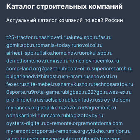
Каталог строительных компаний
Актуальный каталог компаний по всей России
t25-tractor.ru
nashicveti.ru
alutex.spb.ru
fas.ru
gbmk.spb.ru
romania-today.ru
novoizol.ru
airheat-spb.ru
fisika.home.nov.ru
orakul.spb.ru
demo.home.nov.ru
mnso.ru
home.nov.ru
cemko.ru
comp-land.org
7gazet.ru
bicom-oil.ru
superiorsearch.ru
bulgarianedvizhimost.ru
sn-hram.ru
senovosti.ru
fexer.ru
snite-mebel.ru
anamvkusno.ru
technosaratov.ru
0sporte.ru
9rota-game.ru
bigbad.ru
227gp.ru
wes-ex.ru
pro-kirpichi.ru
israelsale.ru
black-lady.ru
stroy-db.com
mynances.org
ladalike.ru
zozor.ru
dvigremont.ru
odnokartinki.ru
htccare.ru
blogizotovoy.ru
oysters-digital.ru
o-remonte.org
remontdoma.com
myremont.org
portal-remonta.org
vyitikho.ru
mirjon.ru
superdeutsch.ru
mycrazystars.ru
filosofyfree.com