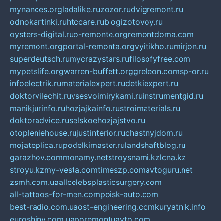
mynances.org
ladalike.ru
zozor.ru
dvigremont.ru
odnokartinki.ru
htccare.ru
blogizotovoy.ru
oysters-digital.ru
o-remonte.org
remontdoma.com
myremont.org
portal-remonta.org
vyitikho.ru
mirjon.ru
superdeutsch.ru
mycrazystars.ru
filosofyfree.com
mypetslife.org
warren-buffett.org
greleon.com
sp-or.ru
infoelectrik.ru
materialexpert.ru
detkiexpert.ru
doktorvilechit.ru
vsesvoimirykami.ru
instrumentgid.ru
manikjurinfo.ru
hozjajkainfo.ru
stroimaterials.ru
doktoradvice.ru
selskoehozjajstvo.ru
otopleniehouse.ru
justinterior.ru
chastnyjdom.ru
mojateplica.ru
podelkimaster.ru
landshaftblog.ru
garazhov.com
monamy.net
stroysnami.kz
lcna.kz
stroyu.kz
my-vesta.com
timeszp.com
avtoguru.net
zsmh.com.ua
allcelebsplasticsurgery.com
all-tattoos-for-men.com
poisk-auto.com
best-radio.com.ua
ost-engineering.com
kuryatnik.info
euroshiny.com.ua
poremontuavto.com