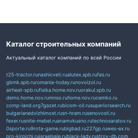
Каталог строительных компаний
Актуальный каталог компаний по всей России
t25-tractor.ru
nashicveti.ru
alutex.spb.ru
fas.ru
gbmk.spb.ru
romania-today.ru
novoizol.ru
airheat-spb.ru
fisika.home.nov.ru
orakul.spb.ru
demo.home.nov.ru
mnso.ru
home.nov.ru
cemko.ru
comp-land.org
7gazet.ru
bicom-oil.ru
superiorsearch.ru
bulgarianedvizhimost.ru
sn-hram.ru
senovosti.ru
fexer.ru
snite-mebel.ru
anamvkusno.ru
technosaratov.ru
0sporte.ru
9rota-game.ru
bigbad.ru
227gp.ru
wes-ex.ru
pro-kirpichi.ru
israelsale.ru
black-lady.ru
stroy-db.com