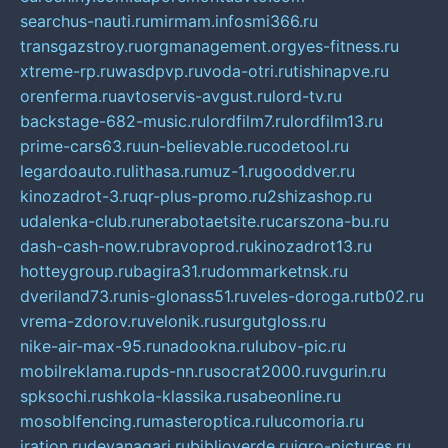
searchus-nauti.ru
mirmam.info
smi366.ru
transgazstroy.ru
orgmanagement.org
yes-fitness.ru
xtreme-rp.ru
wasdpvp.ru
voda-otri.ru
tishinapve.ru
orenferma.ru
avtoservis-avgust.ru
lord-tv.ru
backstage-682-music.ru
lordfilm7.ru
lordfilm13.ru
prime-cars63.ru
un-believable.ru
codetool.ru
legardoauto.ru
lithasa.ru
muz-1.ru
gooddver.ru
kinozadrot-3.ru
qr-plus-promo.ru
2shizashop.ru
udalenka-club.ru
nerabotaetsite.ru
carszona-bu.ru
dash-cash-now.ru
bravoprod.ru
kinozadrot13.ru
hotteygroup.ru
bagira31.ru
dommarketnsk.ru
dveriland73.ru
nis-glonass51.ru
veles-doroga.ru
tb02.ru
vrema-zdorov.ru
velonik.ru
surgutgloss.ru
nike-air-max-95.ru
nadookna.ru
lubov-pic.ru
mobilreklama.ru
pds-nn.ru
socrat2000.ru
vgurin.ru
spksochi.ru
shkola-klassika.ru
sabeonline.ru
mosoblfencing.ru
masteroptica.ru
lucomoria.ru
iration.ru
devanagari.ru
biblioverde.ru
igro-pictures.ru