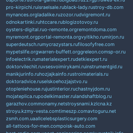
pro-kirpichi.ru
israelsale.ru
black-lady.ru
stroy-db.com
mynances.org
ladalike.ru
zozor.ru
dvigremont.ru
odnokartinki.ru
htccare.ru
blogizotovoy.ru
oysters-digital.ru
o-remonte.org
remontdoma.com
myremont.org
portal-remonta.org
vyitikho.ru
mirjon.ru
superdeutsch.ru
mycrazystars.ru
filosofyfree.com
mypetslife.org
warren-buffett.org
greleon.com
sp-or.ru
infoelectrik.ru
materialexpert.ru
detkiexpert.ru
doktorvilechit.ru
vsesvoimirykami.ru
instrumentgid.ru
manikjurinfo.ru
hozjajkainfo.ru
stroimaterials.ru
doktoradvice.ru
selskoehozjajstvo.ru
otopleniehouse.ru
justinterior.ru
chastnyjdom.ru
mojateplica.ru
podelkimaster.ru
landshaftblog.ru
garazhov.com
monamy.net
stroysnami.kz
lcna.kz
stroyu.kz
my-vesta.com
timeszp.com
avtoguru.net
zsmh.com.ua
allcelebsplasticsurgery.com
all-tattoos-for-men.com
poisk-auto.com