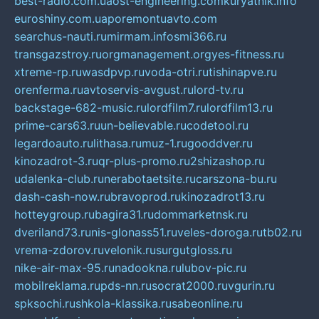
best-radio.com.ua
ost-engineering.com
kuryatnik.info
euroshiny.com.ua
poremontuavto.com
searchus-nauti.ru
mirmam.info
smi366.ru
transgazstroy.ru
orgmanagement.org
yes-fitness.ru
xtreme-rp.ru
wasdpvp.ru
voda-otri.ru
tishinapve.ru
orenferma.ru
avtoservis-avgust.ru
lord-tv.ru
backstage-682-music.ru
lordfilm7.ru
lordfilm13.ru
prime-cars63.ru
un-believable.ru
codetool.ru
legardoauto.ru
lithasa.ru
muz-1.ru
gooddver.ru
kinozadrot-3.ru
qr-plus-promo.ru
2shizashop.ru
udalenka-club.ru
nerabotaetsite.ru
carszona-bu.ru
dash-cash-now.ru
bravoprod.ru
kinozadrot13.ru
hotteygroup.ru
bagira31.ru
dommarketnsk.ru
dveriland73.ru
nis-glonass51.ru
veles-doroga.ru
tb02.ru
vrema-zdorov.ru
velonik.ru
surgutgloss.ru
nike-air-max-95.ru
nadookna.ru
lubov-pic.ru
mobilreklama.ru
pds-nn.ru
socrat2000.ru
vgurin.ru
spksochi.ru
shkola-klassika.ru
sabeonline.ru