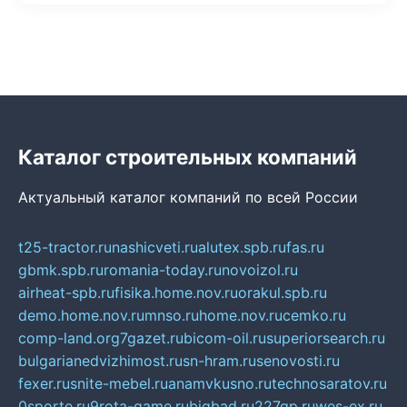
Каталог строительных компаний
Актуальный каталог компаний по всей России
t25-tractor.ru
nashicveti.ru
alutex.spb.ru
fas.ru
gbmk.spb.ru
romania-today.ru
novoizol.ru
airheat-spb.ru
fisika.home.nov.ru
orakul.spb.ru
demo.home.nov.ru
mnso.ru
home.nov.ru
cemko.ru
comp-land.org
7gazet.ru
bicom-oil.ru
superiorsearch.ru
bulgarianedvizhimost.ru
sn-hram.ru
senovosti.ru
fexer.ru
snite-mebel.ru
anamvkusno.ru
technosaratov.ru
0sporte.ru
9rota-game.ru
bigbad.ru
227gp.ru
wes-ex.ru