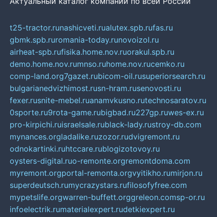
Актуальный каталог компаний по всей России
t25-tractor.ru
nashicveti.ru
alutex.spb.ru
fas.ru
gbmk.spb.ru
romania-today.ru
novoizol.ru
airheat-spb.ru
fisika.home.nov.ru
orakul.spb.ru
demo.home.nov.ru
mnso.ru
home.nov.ru
cemko.ru
comp-land.org
7gazet.ru
bicom-oil.ru
superiorsearch.ru
bulgarianedvizhimost.ru
sn-hram.ru
senovosti.ru
fexer.ru
snite-mebel.ru
anamvkusno.ru
technosaratov.ru
0sporte.ru
9rota-game.ru
bigbad.ru
227gp.ru
wes-ex.ru
pro-kirpichi.ru
israelsale.ru
black-lady.ru
stroy-db.com
mynances.org
ladalike.ru
zozor.ru
dvigremont.ru
odnokartinki.ru
htccare.ru
blogizotovoy.ru
oysters-digital.ru
o-remonte.org
remontdoma.com
myremont.org
portal-remonta.org
vyitikho.ru
mirjon.ru
superdeutsch.ru
mycrazystars.ru
filosofyfree.com
mypetslife.org
warren-buffett.org
greleon.com
sp-or.ru
infoelectrik.ru
materialexpert.ru
detkiexpert.ru