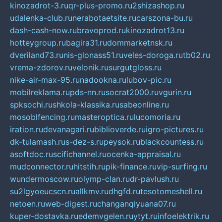
kinozadrot-3.ru
qr-plus-promo.ru
2shizashop.ru
udalenka-club.ru
nerabotaetsite.ru
carszona-bu.ru
dash-cash-now.ru
bravoprod.ru
kinozadrot13.ru
hotteygroup.ru
bagira31.ru
dommarketnsk.ru
dveriland73.ru
nis-glonass51.ru
veles-doroga.ru
tb02.ru
vrema-zdorov.ru
velonik.ru
surgutgloss.ru
nike-air-max-95.ru
nadookna.ru
lubov-pic.ru
mobilreklama.ru
pds-nn.ru
socrat2000.ru
vgurin.ru
spksochi.ru
shkola-klassika.ru
sabeonline.ru
mosoblfencing.ru
masteroptica.ru
lucomoria.ru
iration.ru
devanagari.ru
biblioverde.ru
igro-pictures.ru
dk-tulamash.ru
s-dez-s.ru
peysok.ru
blackcountess.ru
asoftdoc.ru
scifichannel.ru
ocenka-appraisal.ru
mudconnector.ru
hitstih.ru
pik-finance.ru
vip-surfing.ru
wundermoscow.ru
olymp-clan.ru
dr-pavlush.ru
su2lgyoeucscn.ru
allkmv.ru
dhgfd.ru
tesotomeshell.ru
netoen.ru
web-digest.ru
changanqiyuana07.ru
kuper-dostavka.ru
edemvgelen.ru
ytyt.ru
infoelektrik.ru