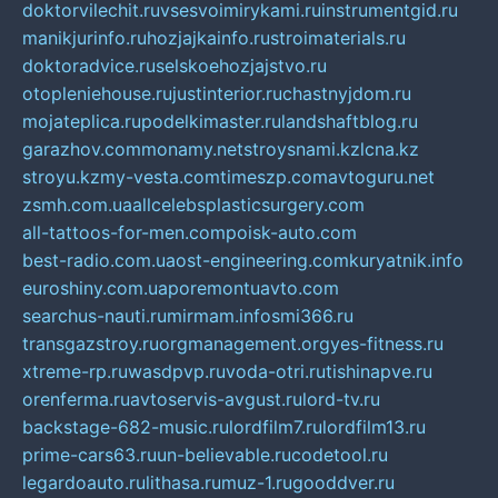
doktorvilechit.ru
vsesvoimirykami.ru
instrumentgid.ru
manikjurinfo.ru
hozjajkainfo.ru
stroimaterials.ru
doktoradvice.ru
selskoehozjajstvo.ru
otopleniehouse.ru
justinterior.ru
chastnyjdom.ru
mojateplica.ru
podelkimaster.ru
landshaftblog.ru
garazhov.com
monamy.net
stroysnami.kz
lcna.kz
stroyu.kz
my-vesta.com
timeszp.com
avtoguru.net
zsmh.com.ua
allcelebsplasticsurgery.com
all-tattoos-for-men.com
poisk-auto.com
best-radio.com.ua
ost-engineering.com
kuryatnik.info
euroshiny.com.ua
poremontuavto.com
searchus-nauti.ru
mirmam.info
smi366.ru
transgazstroy.ru
orgmanagement.org
yes-fitness.ru
xtreme-rp.ru
wasdpvp.ru
voda-otri.ru
tishinapve.ru
orenferma.ru
avtoservis-avgust.ru
lord-tv.ru
backstage-682-music.ru
lordfilm7.ru
lordfilm13.ru
prime-cars63.ru
un-believable.ru
codetool.ru
legardoauto.ru
lithasa.ru
muz-1.ru
gooddver.ru