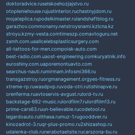
doktoradvice.ru
selskoehozjajstvo.ru
otopleniehouse.ru
justinterior.ru
chastnyjdom.ru
mojateplica.ru
podelkimaster.ru
landshaftblog.ru
garazhov.com
monamy.net
stroysnami.kz
lcna.kz
stroyu.kz
my-vesta.com
timeszp.com
avtoguru.net
zsmh.com.ua
allcelebsplasticsurgery.com
all-tattoos-for-men.com
poisk-auto.com
best-radio.com.ua
ost-engineering.com
kuryatnik.info
euroshiny.com.ua
poremontuavto.com
searchus-nauti.ru
mirmam.info
smi366.ru
transgazstroy.ru
orgmanagement.org
yes-fitness.ru
xtreme-rp.ru
wasdpvp.ru
voda-otri.ru
tishinapve.ru
orenferma.ru
avtoservis-avgust.ru
lord-tv.ru
backstage-682-music.ru
lordfilm7.ru
lordfilm13.ru
prime-cars63.ru
un-believable.ru
codetool.ru
legardoauto.ru
lithasa.ru
muz-1.ru
gooddver.ru
kinozadrot-3.ru
qr-plus-promo.ru
2shizashop.ru
udalenka-club.ru
nerabotaetsite.ru
carszona-bu.ru