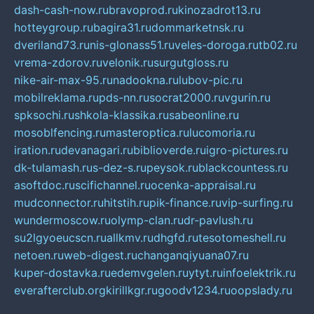
dash-cash-now.ru
bravoprod.ru
kinozadrot13.ru
hotteygroup.ru
bagira31.ru
dommarketnsk.ru
dveriland73.ru
nis-glonass51.ru
veles-doroga.ru
tb02.ru
vrema-zdorov.ru
velonik.ru
surgutgloss.ru
nike-air-max-95.ru
nadookna.ru
lubov-pic.ru
mobilreklama.ru
pds-nn.ru
socrat2000.ru
vgurin.ru
spksochi.ru
shkola-klassika.ru
sabeonline.ru
mosoblfencing.ru
masteroptica.ru
lucomoria.ru
iration.ru
devanagari.ru
biblioverde.ru
igro-pictures.ru
dk-tulamash.ru
s-dez-s.ru
peysok.ru
blackcountess.ru
asoftdoc.ru
scifichannel.ru
ocenka-appraisal.ru
mudconnector.ru
hitstih.ru
pik-finance.ru
vip-surfing.ru
wundermoscow.ru
olymp-clan.ru
dr-pavlush.ru
su2lgyoeucscn.ru
allkmv.ru
dhgfd.ru
tesotomeshell.ru
netoen.ru
web-digest.ru
changanqiyuana07.ru
kuper-dostavka.ru
edemvgelen.ru
ytyt.ru
infoelektrik.ru
everafterclub.org
kirillkgr.ru
goodv1234.ru
oopslady.ru