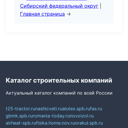
Сибирский федеральный округ
|
Главная страница
→
Каталог строительных компаний
Актуальный каталог компаний по всей России
t25-tractor.ru
nashicveti.ru
alutex.spb.ru
fas.ru
gbmk.spb.ru
romania-today.ru
novoizol.ru
airheat-spb.ru
fisika.home.nov.ru
orakul.spb.ru