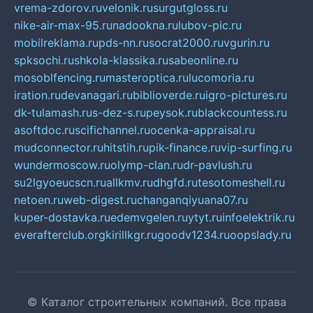
vrema-zdorov.ru
velonik.ru
surgutgloss.ru
nike-air-max-95.ru
nadookna.ru
lubov-pic.ru
mobilreklama.ru
pds-nn.ru
socrat2000.ru
vgurin.ru
spksochi.ru
shkola-klassika.ru
sabeonline.ru
mosoblfencing.ru
masteroptica.ru
lucomoria.ru
iration.ru
devanagari.ru
biblioverde.ru
igro-pictures.ru
dk-tulamash.ru
s-dez-s.ru
peysok.ru
blackcountess.ru
asoftdoc.ru
scifichannel.ru
ocenka-appraisal.ru
mudconnector.ru
hitstih.ru
pik-finance.ru
vip-surfing.ru
wundermoscow.ru
olymp-clan.ru
dr-pavlush.ru
su2lgyoeucscn.ru
allkmv.ru
dhgfd.ru
tesotomeshell.ru
netoen.ru
web-digest.ru
changanqiyuana07.ru
kuper-dostavka.ru
edemvgelen.ru
ytyt.ru
infoelektrik.ru
everafterclub.org
kirillkgr.ru
goodv1234.ru
oopslady.ru
© Каталог строительных компаний. Все права