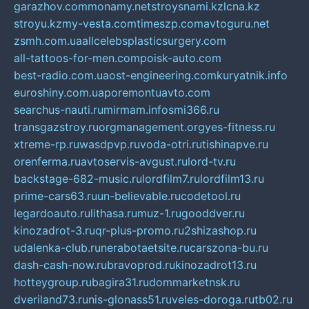
garazhov.com
monamy.net
stroysnami.kz
lcna.kz
stroyu.kz
my-vesta.com
timeszp.com
avtoguru.net
zsmh.com.ua
allcelebsplasticsurgery.com
all-tattoos-for-men.com
poisk-auto.com
best-radio.com.ua
ost-engineering.com
kuryatnik.info
euroshiny.com.ua
poremontuavto.com
searchus-nauti.ru
mirmam.info
smi366.ru
transgazstroy.ru
orgmanagement.org
yes-fitness.ru
xtreme-rp.ru
wasdpvp.ru
voda-otri.ru
tishinapve.ru
orenferma.ru
avtoservis-avgust.ru
lord-tv.ru
backstage-682-music.ru
lordfilm7.ru
lordfilm13.ru
prime-cars63.ru
un-believable.ru
codetool.ru
legardoauto.ru
lithasa.ru
muz-1.ru
gooddver.ru
kinozadrot-3.ru
qr-plus-promo.ru
2shizashop.ru
udalenka-club.ru
nerabotaetsite.ru
carszona-bu.ru
dash-cash-now.ru
bravoprod.ru
kinozadrot13.ru
hotteygroup.ru
bagira31.ru
dommarketnsk.ru
dveriland73.ru
nis-glonass51.ru
veles-doroga.ru
tb02.ru