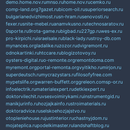
demo.home.nov.ru
mnso.ru
home.nov.ru
cemko.ru
comp-land.org
7gazet.ru
bicom-oil.ru
superiorsearch.ru
bulgarianedvizhimost.ru
sn-hram.ru
senovosti.ru
fexer.ru
snite-mebel.ru
anamvkusno.ru
technosaratov.ru
0sporte.ru
9rota-game.ru
bigbad.ru
227gp.ru
wes-ex.ru
pro-kirpichi.ru
israelsale.ru
black-lady.ru
stroy-db.com
mynances.org
ladalike.ru
zozor.ru
dvigremont.ru
odnokartinki.ru
htccare.ru
blogizotovoy.ru
oysters-digital.ru
o-remonte.org
remontdoma.com
myremont.org
portal-remonta.org
vyitikho.ru
mirjon.ru
superdeutsch.ru
mycrazystars.ru
filosofyfree.com
mypetslife.org
warren-buffett.org
greleon.com
sp-or.ru
infoelectrik.ru
materialexpert.ru
detkiexpert.ru
doktorvilechit.ru
vsesvoimirykami.ru
instrumentgid.ru
manikjurinfo.ru
hozjajkainfo.ru
stroimaterials.ru
doktoradvice.ru
selskoehozjajstvo.ru
otopleniehouse.ru
justinterior.ru
chastnyjdom.ru
mojateplica.ru
podelkimaster.ru
landshaftblog.ru