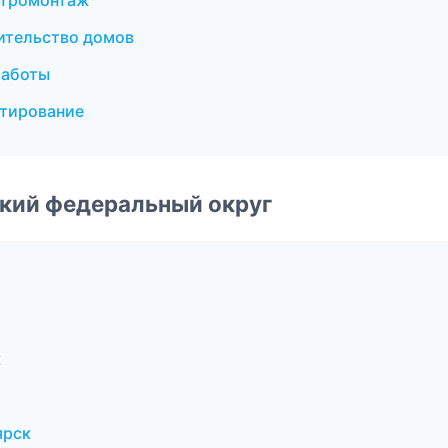
ктромонтаж
ительство домов
работы
тирование
ский федеральный округ
к
ярск