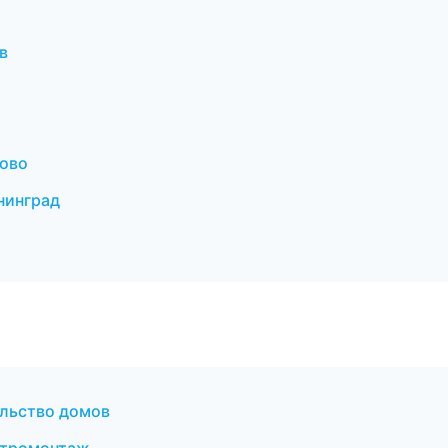
в
ово
нинград
льство домов