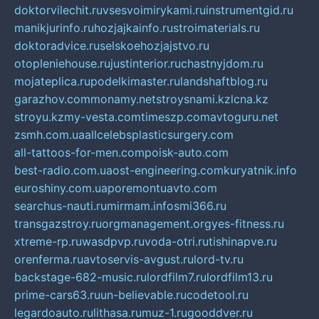
doktorvilechit.ru
vsesvoimirykami.ru
instrumentgid.ru
manikjurinfo.ru
hozjajkainfo.ru
stroimaterials.ru
doktoradvice.ru
selskoehozjajstvo.ru
otopleniehouse.ru
justinterior.ru
chastnyjdom.ru
mojateplica.ru
podelkimaster.ru
landshaftblog.ru
garazhov.com
monamy.net
stroysnami.kz
lcna.kz
stroyu.kz
my-vesta.com
timeszp.com
avtoguru.net
zsmh.com.ua
allcelebsplasticsurgery.com
all-tattoos-for-men.com
poisk-auto.com
best-radio.com.ua
ost-engineering.com
kuryatnik.info
euroshiny.com.ua
poremontuavto.com
searchus-nauti.ru
mirmam.info
smi366.ru
transgazstroy.ru
orgmanagement.org
yes-fitness.ru
xtreme-rp.ru
wasdpvp.ru
voda-otri.ru
tishinapve.ru
orenferma.ru
avtoservis-avgust.ru
lord-tv.ru
backstage-682-music.ru
lordfilm7.ru
lordfilm13.ru
prime-cars63.ru
un-believable.ru
codetool.ru
legardoauto.ru
lithasa.ru
muz-1.ru
gooddver.ru