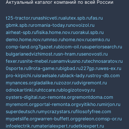
Актуальный каталог компаний по всей России
t25-tractor.ru
nashicveti.ru
alutex.spb.ru
fas.ru
gbmk.spb.ru
romania-today.ru
novoizol.ru
airheat-spb.ru
fisika.home.nov.ru
orakul.spb.ru
demo.home.nov.ru
mnso.ru
home.nov.ru
cemko.ru
comp-land.org
7gazet.ru
bicom-oil.ru
superiorsearch.ru
bulgarianedvizhimost.ru
sn-hram.ru
senovosti.ru
fexer.ru
snite-mebel.ru
anamvkusno.ru
technosaratov.ru
0sporte.ru
9rota-game.ru
bigbad.ru
227gp.ru
wes-ex.ru
pro-kirpichi.ru
israelsale.ru
black-lady.ru
stroy-db.com
mynances.org
ladalike.ru
zozor.ru
dvigremont.ru
odnokartinki.ru
htccare.ru
blogizotovoy.ru
oysters-digital.ru
o-remonte.org
remontdoma.com
myremont.org
portal-remonta.org
vyitikho.ru
mirjon.ru
superdeutsch.ru
mycrazystars.ru
filosofyfree.com
mypetslife.org
warren-buffett.org
greleon.com
sp-or.ru
infoelectrik.ru
materialexpert.ru
detkiexpert.ru