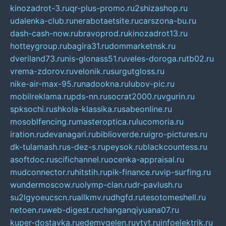
kinozadrot-3.ru
qr-plus-promo.ru
2shizashop.ru
udalenka-club.ru
nerabotaetsite.ru
carszona-bu.ru
dash-cash-now.ru
bravoprod.ru
kinozadrot13.ru
hotteygroup.ru
bagira31.ru
dommarketnsk.ru
dveriland73.ru
nis-glonass51.ru
veles-doroga.ru
tb02.ru
vrema-zdorov.ru
velonik.ru
surgutgloss.ru
nike-air-max-95.ru
nadookna.ru
lubov-pic.ru
mobilreklama.ru
pds-nn.ru
socrat2000.ru
vgurin.ru
spksochi.ru
shkola-klassika.ru
sabeonline.ru
mosoblfencing.ru
masteroptica.ru
lucomoria.ru
iration.ru
devanagari.ru
biblioverde.ru
igro-pictures.ru
dk-tulamash.ru
s-dez-s.ru
peysok.ru
blackcountess.ru
asoftdoc.ru
scifichannel.ru
ocenka-appraisal.ru
mudconnector.ru
hitstih.ru
pik-finance.ru
vip-surfing.ru
wundermoscow.ru
olymp-clan.ru
dr-pavlush.ru
su2lgyoeucscn.ru
allkmv.ru
dhgfd.ru
tesotomeshell.ru
netoen.ru
web-digest.ru
changanqiyuana07.ru
kuper-dostavka.ru
edemvgelen.ru
ytyt.ru
infoelektrik.ru