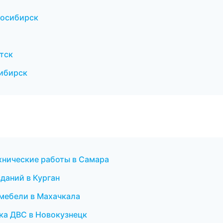
восибирск
тск
ибирск
хнические работы в Самара
даний в Курган
 мебели в Махачкала
ика ДВС в Новокузнецк