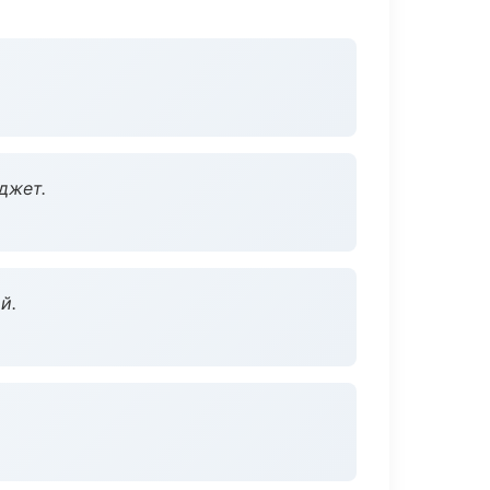
джет.
й.