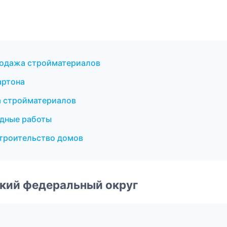
родажа стройматериалов
артона
 стройматериалов
дные работы
троительство домов
ский федеральный округ