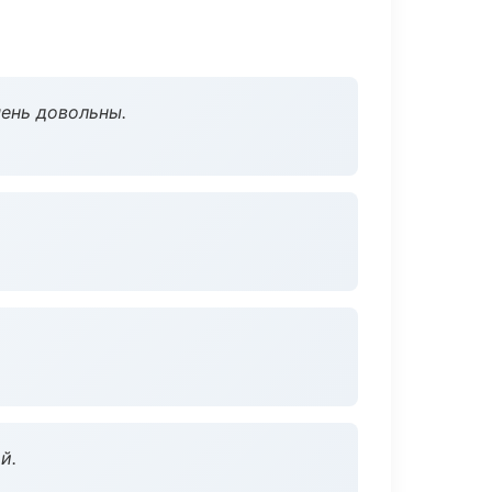
чень довольны.
й.