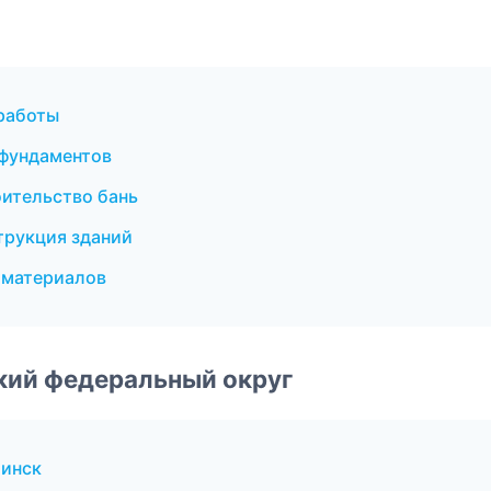
работы
 фундаментов
ительство бань
трукция зданий
йматериалов
ский федеральный округ
бинск