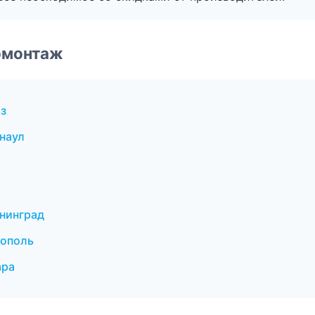
омонтаж
з
наул
нинград
рополь
ара