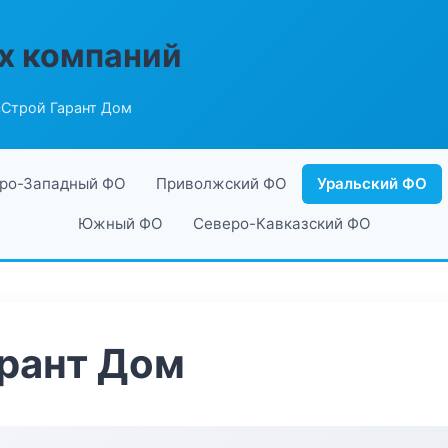
х компаний
сСтрой Гарант Дом
ро-Западный ФО
Приволжский ФО
Уральский ФО
Южный ФО
Северо-Кавказский ФО
рант Дом