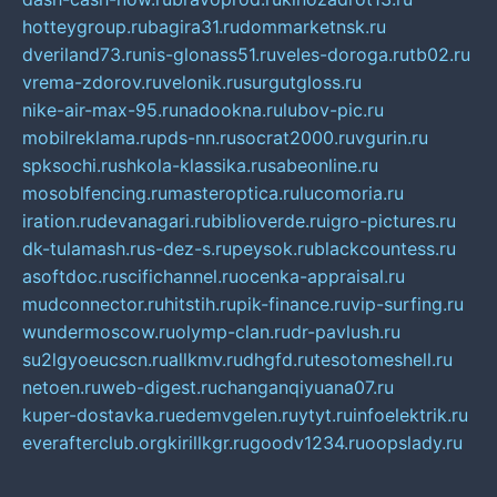
hotteygroup.ru
bagira31.ru
dommarketnsk.ru
dveriland73.ru
nis-glonass51.ru
veles-doroga.ru
tb02.ru
vrema-zdorov.ru
velonik.ru
surgutgloss.ru
nike-air-max-95.ru
nadookna.ru
lubov-pic.ru
mobilreklama.ru
pds-nn.ru
socrat2000.ru
vgurin.ru
spksochi.ru
shkola-klassika.ru
sabeonline.ru
mosoblfencing.ru
masteroptica.ru
lucomoria.ru
iration.ru
devanagari.ru
biblioverde.ru
igro-pictures.ru
dk-tulamash.ru
s-dez-s.ru
peysok.ru
blackcountess.ru
asoftdoc.ru
scifichannel.ru
ocenka-appraisal.ru
mudconnector.ru
hitstih.ru
pik-finance.ru
vip-surfing.ru
wundermoscow.ru
olymp-clan.ru
dr-pavlush.ru
su2lgyoeucscn.ru
allkmv.ru
dhgfd.ru
tesotomeshell.ru
netoen.ru
web-digest.ru
changanqiyuana07.ru
kuper-dostavka.ru
edemvgelen.ru
ytyt.ru
infoelektrik.ru
everafterclub.org
kirillkgr.ru
goodv1234.ru
oopslady.ru