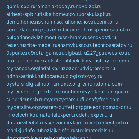
gbmk.spb.ru
romania-today.ru
novoizol.ru
airheat-spb.ru
fisika.home.nov.ru
orakul.spb.ru
demo.home.nov.ru
mnso.ru
home.nov.ru
cemko.ru
comp-land.org
7gazet.ru
bicom-oil.ru
superiorsearch.ru
bulgarianedvizhimost.ru
sn-hram.ru
senovosti.ru
fexer.ru
snite-mebel.ru
anamvkusno.ru
technosaratov.ru
0sporte.ru
9rota-game.ru
bigbad.ru
227gp.ru
wes-ex.ru
pro-kirpichi.ru
israelsale.ru
black-lady.ru
stroy-db.com
mynances.org
ladalike.ru
zozor.ru
dvigremont.ru
odnokartinki.ru
htccare.ru
blogizotovoy.ru
oysters-digital.ru
o-remonte.org
remontdoma.com
myremont.org
portal-remonta.org
vyitikho.ru
mirjon.ru
superdeutsch.ru
mycrazystars.ru
filosofyfree.com
mypetslife.org
warren-buffett.org
greleon.com
sp-or.ru
infoelectrik.ru
materialexpert.ru
detkiexpert.ru
doktorvilechit.ru
vsesvoimirykami.ru
instrumentgid.ru
manikjurinfo.ru
hozjajkainfo.ru
stroimaterials.ru
doktoradvice.ru
selskoehozjajstvo.ru