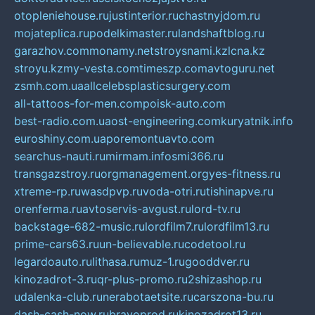
otopleniehouse.ru
justinterior.ru
chastnyjdom.ru
mojateplica.ru
podelkimaster.ru
landshaftblog.ru
garazhov.com
monamy.net
stroysnami.kz
lcna.kz
stroyu.kz
my-vesta.com
timeszp.com
avtoguru.net
zsmh.com.ua
allcelebsplasticsurgery.com
all-tattoos-for-men.com
poisk-auto.com
best-radio.com.ua
ost-engineering.com
kuryatnik.info
euroshiny.com.ua
poremontuavto.com
searchus-nauti.ru
mirmam.info
smi366.ru
transgazstroy.ru
orgmanagement.org
yes-fitness.ru
xtreme-rp.ru
wasdpvp.ru
voda-otri.ru
tishinapve.ru
orenferma.ru
avtoservis-avgust.ru
lord-tv.ru
backstage-682-music.ru
lordfilm7.ru
lordfilm13.ru
prime-cars63.ru
un-believable.ru
codetool.ru
legardoauto.ru
lithasa.ru
muz-1.ru
gooddver.ru
kinozadrot-3.ru
qr-plus-promo.ru
2shizashop.ru
udalenka-club.ru
nerabotaetsite.ru
carszona-bu.ru
dash-cash-now.ru
bravoprod.ru
kinozadrot13.ru