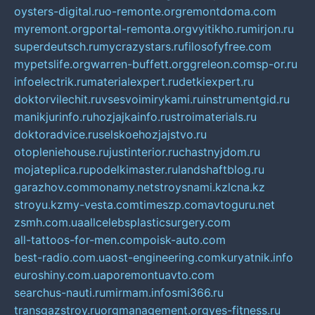
oysters-digital.ru
o-remonte.org
remontdoma.com
myremont.org
portal-remonta.org
vyitikho.ru
mirjon.ru
superdeutsch.ru
mycrazystars.ru
filosofyfree.com
mypetslife.org
warren-buffett.org
greleon.com
sp-or.ru
infoelectrik.ru
materialexpert.ru
detkiexpert.ru
doktorvilechit.ru
vsesvoimirykami.ru
instrumentgid.ru
manikjurinfo.ru
hozjajkainfo.ru
stroimaterials.ru
doktoradvice.ru
selskoehozjajstvo.ru
otopleniehouse.ru
justinterior.ru
chastnyjdom.ru
mojateplica.ru
podelkimaster.ru
landshaftblog.ru
garazhov.com
monamy.net
stroysnami.kz
lcna.kz
stroyu.kz
my-vesta.com
timeszp.com
avtoguru.net
zsmh.com.ua
allcelebsplasticsurgery.com
all-tattoos-for-men.com
poisk-auto.com
best-radio.com.ua
ost-engineering.com
kuryatnik.info
euroshiny.com.ua
poremontuavto.com
searchus-nauti.ru
mirmam.info
smi366.ru
transgazstroy.ru
orgmanagement.org
yes-fitness.ru