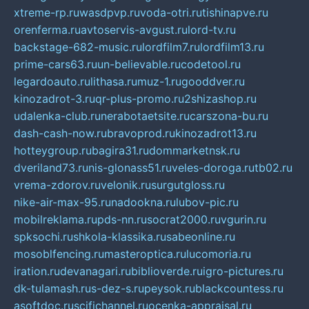
xtreme-rp.ru
wasdpvp.ru
voda-otri.ru
tishinapve.ru
orenferma.ru
avtoservis-avgust.ru
lord-tv.ru
backstage-682-music.ru
lordfilm7.ru
lordfilm13.ru
prime-cars63.ru
un-believable.ru
codetool.ru
legardoauto.ru
lithasa.ru
muz-1.ru
gooddver.ru
kinozadrot-3.ru
qr-plus-promo.ru
2shizashop.ru
udalenka-club.ru
nerabotaetsite.ru
carszona-bu.ru
dash-cash-now.ru
bravoprod.ru
kinozadrot13.ru
hotteygroup.ru
bagira31.ru
dommarketnsk.ru
dveriland73.ru
nis-glonass51.ru
veles-doroga.ru
tb02.ru
vrema-zdorov.ru
velonik.ru
surgutgloss.ru
nike-air-max-95.ru
nadookna.ru
lubov-pic.ru
mobilreklama.ru
pds-nn.ru
socrat2000.ru
vgurin.ru
spksochi.ru
shkola-klassika.ru
sabeonline.ru
mosoblfencing.ru
masteroptica.ru
lucomoria.ru
iration.ru
devanagari.ru
biblioverde.ru
igro-pictures.ru
dk-tulamash.ru
s-dez-s.ru
peysok.ru
blackcountess.ru
asoftdoc.ru
scifichannel.ru
ocenka-appraisal.ru