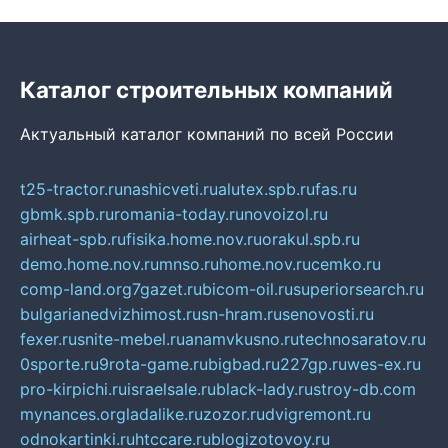
Каталог строительных компаний
Актуальный каталог компаний по всей России
t25-tractor.ru
nashicveti.ru
alutex.spb.ru
fas.ru
gbmk.spb.ru
romania-today.ru
novoizol.ru
airheat-spb.ru
fisika.home.nov.ru
orakul.spb.ru
demo.home.nov.ru
mnso.ru
home.nov.ru
cemko.ru
comp-land.org
7gazet.ru
bicom-oil.ru
superiorsearch.ru
bulgarianedvizhimost.ru
sn-hram.ru
senovosti.ru
fexer.ru
snite-mebel.ru
anamvkusno.ru
technosaratov.ru
0sporte.ru
9rota-game.ru
bigbad.ru
227gp.ru
wes-ex.ru
pro-kirpichi.ru
israelsale.ru
black-lady.ru
stroy-db.com
mynances.org
ladalike.ru
zozor.ru
dvigremont.ru
odnokartinki.ru
htccare.ru
blogizotovoy.ru