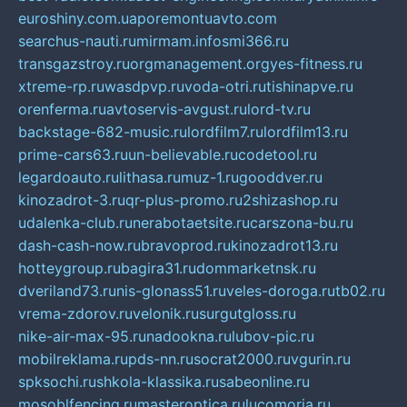
euroshiny.com.ua
poremontuavto.com
searchus-nauti.ru
mirmam.info
smi366.ru
transgazstroy.ru
orgmanagement.org
yes-fitness.ru
xtreme-rp.ru
wasdpvp.ru
voda-otri.ru
tishinapve.ru
orenferma.ru
avtoservis-avgust.ru
lord-tv.ru
backstage-682-music.ru
lordfilm7.ru
lordfilm13.ru
prime-cars63.ru
un-believable.ru
codetool.ru
legardoauto.ru
lithasa.ru
muz-1.ru
gooddver.ru
kinozadrot-3.ru
qr-plus-promo.ru
2shizashop.ru
udalenka-club.ru
nerabotaetsite.ru
carszona-bu.ru
dash-cash-now.ru
bravoprod.ru
kinozadrot13.ru
hotteygroup.ru
bagira31.ru
dommarketnsk.ru
dveriland73.ru
nis-glonass51.ru
veles-doroga.ru
tb02.ru
vrema-zdorov.ru
velonik.ru
surgutgloss.ru
nike-air-max-95.ru
nadookna.ru
lubov-pic.ru
mobilreklama.ru
pds-nn.ru
socrat2000.ru
vgurin.ru
spksochi.ru
shkola-klassika.ru
sabeonline.ru
mosoblfencing.ru
masteroptica.ru
lucomoria.ru