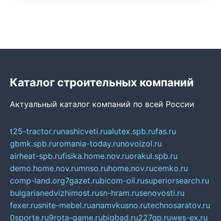
Каталог строительных компаний
Актуальный каталог компаний по всей России
t25-tractor.ru
nashicveti.ru
alutex.spb.ru
fas.ru
gbmk.spb.ru
romania-today.ru
novoizol.ru
airheat-spb.ru
fisika.home.nov.ru
orakul.spb.ru
demo.home.nov.ru
mnso.ru
home.nov.ru
cemko.ru
comp-land.org
7gazet.ru
bicom-oil.ru
superiorsearch.ru
bulgarianedvizhimost.ru
sn-hram.ru
senovosti.ru
fexer.ru
snite-mebel.ru
anamvkusno.ru
technosaratov.ru
0sporte.ru
9rota-game.ru
bigbad.ru
227gp.ru
wes-ex.ru