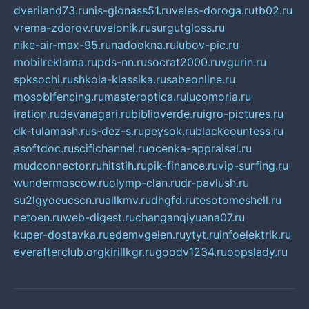
dveriland73.ru
nis-glonass51.ru
veles-doroga.ru
tb02.ru
vrema-zdorov.ru
velonik.ru
surgutgloss.ru
nike-air-max-95.ru
nadookna.ru
lubov-pic.ru
mobilreklama.ru
pds-nn.ru
socrat2000.ru
vgurin.ru
spksochi.ru
shkola-klassika.ru
sabeonline.ru
mosoblfencing.ru
masteroptica.ru
lucomoria.ru
iration.ru
devanagari.ru
biblioverde.ru
igro-pictures.ru
dk-tulamash.ru
s-dez-s.ru
peysok.ru
blackcountess.ru
asoftdoc.ru
scifichannel.ru
ocenka-appraisal.ru
mudconnector.ru
hitstih.ru
pik-finance.ru
vip-surfing.ru
wundermoscow.ru
olymp-clan.ru
dr-pavlush.ru
su2lgyoeucscn.ru
allkmv.ru
dhgfd.ru
tesotomeshell.ru
netoen.ru
web-digest.ru
changanqiyuana07.ru
kuper-dostavka.ru
edemvgelen.ru
ytyt.ru
infoelektrik.ru
everafterclub.org
kirillkgr.ru
goodv1234.ru
oopslady.ru