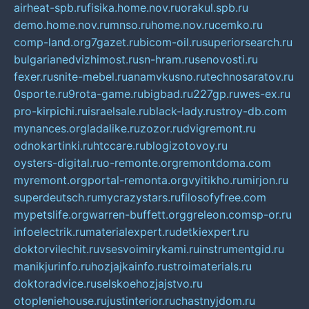
airheat-spb.ru
fisika.home.nov.ru
orakul.spb.ru
demo.home.nov.ru
mnso.ru
home.nov.ru
cemko.ru
comp-land.org
7gazet.ru
bicom-oil.ru
superiorsearch.ru
bulgarianedvizhimost.ru
sn-hram.ru
senovosti.ru
fexer.ru
snite-mebel.ru
anamvkusno.ru
technosaratov.ru
0sporte.ru
9rota-game.ru
bigbad.ru
227gp.ru
wes-ex.ru
pro-kirpichi.ru
israelsale.ru
black-lady.ru
stroy-db.com
mynances.org
ladalike.ru
zozor.ru
dvigremont.ru
odnokartinki.ru
htccare.ru
blogizotovoy.ru
oysters-digital.ru
o-remonte.org
remontdoma.com
myremont.org
portal-remonta.org
vyitikho.ru
mirjon.ru
superdeutsch.ru
mycrazystars.ru
filosofyfree.com
mypetslife.org
warren-buffett.org
greleon.com
sp-or.ru
infoelectrik.ru
materialexpert.ru
detkiexpert.ru
doktorvilechit.ru
vsesvoimirykami.ru
instrumentgid.ru
manikjurinfo.ru
hozjajkainfo.ru
stroimaterials.ru
doktoradvice.ru
selskoehozjajstvo.ru
otopleniehouse.ru
justinterior.ru
chastnyjdom.ru