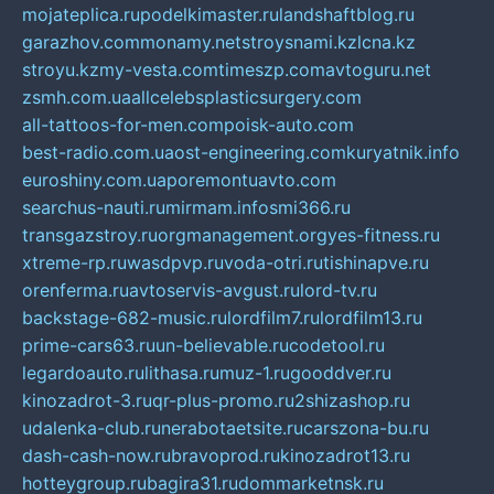
mojateplica.ru
podelkimaster.ru
landshaftblog.ru
garazhov.com
monamy.net
stroysnami.kz
lcna.kz
stroyu.kz
my-vesta.com
timeszp.com
avtoguru.net
zsmh.com.ua
allcelebsplasticsurgery.com
all-tattoos-for-men.com
poisk-auto.com
best-radio.com.ua
ost-engineering.com
kuryatnik.info
euroshiny.com.ua
poremontuavto.com
searchus-nauti.ru
mirmam.info
smi366.ru
transgazstroy.ru
orgmanagement.org
yes-fitness.ru
xtreme-rp.ru
wasdpvp.ru
voda-otri.ru
tishinapve.ru
orenferma.ru
avtoservis-avgust.ru
lord-tv.ru
backstage-682-music.ru
lordfilm7.ru
lordfilm13.ru
prime-cars63.ru
un-believable.ru
codetool.ru
legardoauto.ru
lithasa.ru
muz-1.ru
gooddver.ru
kinozadrot-3.ru
qr-plus-promo.ru
2shizashop.ru
udalenka-club.ru
nerabotaetsite.ru
carszona-bu.ru
dash-cash-now.ru
bravoprod.ru
kinozadrot13.ru
hotteygroup.ru
bagira31.ru
dommarketnsk.ru