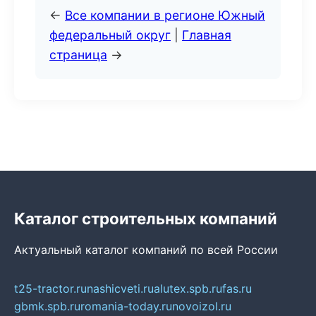
←
Все компании в регионе Южный
федеральный округ
|
Главная
страница
→
Каталог строительных компаний
Актуальный каталог компаний по всей России
t25-tractor.ru
nashicveti.ru
alutex.spb.ru
fas.ru
gbmk.spb.ru
romania-today.ru
novoizol.ru