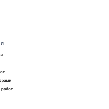
ми
юч
бот
торами
 работ