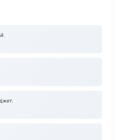
й.
джет.