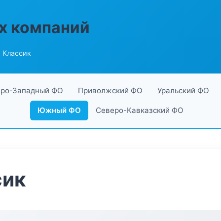
х компаний
 Классик
ро-Западный ФО
Приволжский ФО
Уральский ФО
Южный ФО
Северо-Кавказский ФО
сик