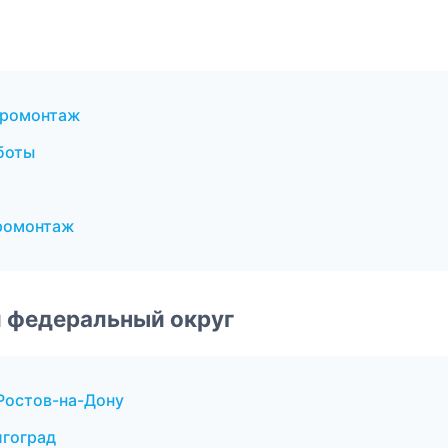
тромонтаж
боты
ромонтаж
 федеральный округ
Ростов-на-Дону
лгоград