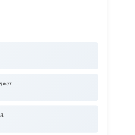
джет.
й.