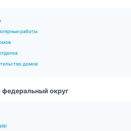
ы
алярные работы
омов
отделка
тельство домов
 федеральный округ
дар