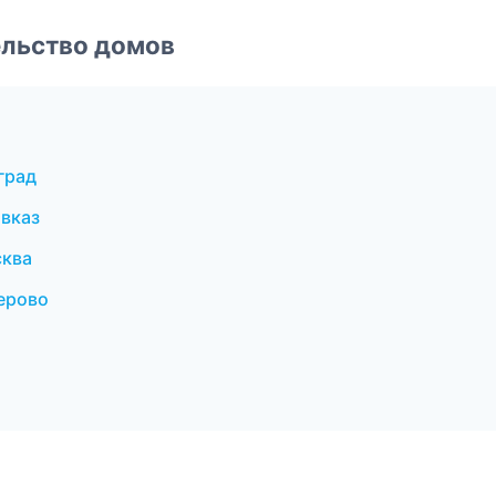
ельство домов
град
вказ
сква
ерово