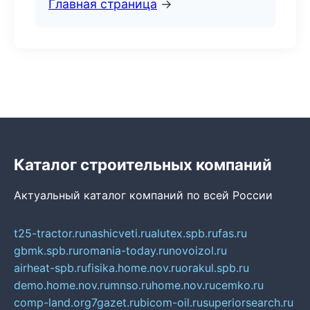
Главная страница
→
Каталог строительных компаний
Актуальный каталог компаний по всей России
t25-tractor.ru
nashicveti.ru
alutex.spb.ru
fas.ru
gbmk.spb.ru
romania-today.ru
novoizol.ru
airheat-spb.ru
fisika.home.nov.ru
orakul.spb.ru
demo.home.nov.ru
mnso.ru
home.nov.ru
cemko.ru
comp-land.org
7gazet.ru
bicom-oil.ru
superiorsearch.ru