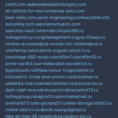
zsmh.com.ua
allcelebsplasticsurgery.com
all-tattoos-for-men.com
poisk-auto.com
best-radio.com.ua
ost-engineering.com
kuryatnik.info
euroshiny.com.ua
poremontuavto.com
searchus-nauti.ru
mirmam.info
smi366.ru
transgazstroy.ru
orgmanagement.org
yes-fitness.ru
xtreme-rp.ru
wasdpvp.ru
voda-otri.ru
tishinapve.ru
orenferma.ru
avtoservis-avgust.ru
lord-tv.ru
backstage-682-music.ru
lordfilm7.ru
lordfilm13.ru
prime-cars63.ru
un-believable.ru
codetool.ru
legardoauto.ru
lithasa.ru
muz-1.ru
gooddver.ru
kinozadrot-3.ru
qr-plus-promo.ru
2shizashop.ru
udalenka-club.ru
nerabotaetsite.ru
carszona-bu.ru
dash-cash-now.ru
bravoprod.ru
kinozadrot13.ru
hotteygroup.ru
bagira31.ru
dommarketnsk.ru
dveriland73.ru
nis-glonass51.ru
veles-doroga.ru
tb02.ru
vrema-zdorov.ru
velonik.ru
surgutgloss.ru
nike-air-max-95.ru
nadookna.ru
lubov-pic.ru