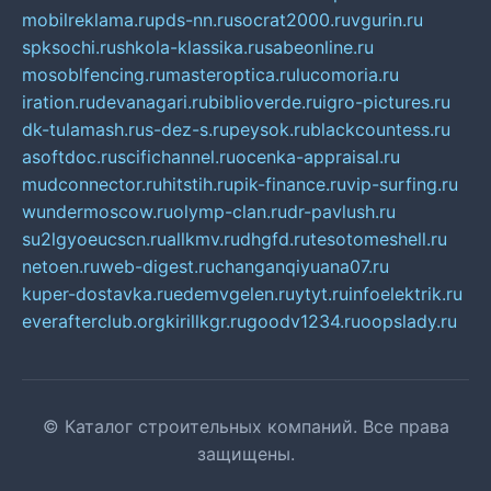
mobilreklama.ru
pds-nn.ru
socrat2000.ru
vgurin.ru
spksochi.ru
shkola-klassika.ru
sabeonline.ru
mosoblfencing.ru
masteroptica.ru
lucomoria.ru
iration.ru
devanagari.ru
biblioverde.ru
igro-pictures.ru
dk-tulamash.ru
s-dez-s.ru
peysok.ru
blackcountess.ru
asoftdoc.ru
scifichannel.ru
ocenka-appraisal.ru
mudconnector.ru
hitstih.ru
pik-finance.ru
vip-surfing.ru
wundermoscow.ru
olymp-clan.ru
dr-pavlush.ru
su2lgyoeucscn.ru
allkmv.ru
dhgfd.ru
tesotomeshell.ru
netoen.ru
web-digest.ru
changanqiyuana07.ru
kuper-dostavka.ru
edemvgelen.ru
ytyt.ru
infoelektrik.ru
everafterclub.org
kirillkgr.ru
goodv1234.ru
oopslady.ru
© Каталог строительных компаний. Все права
защищены.