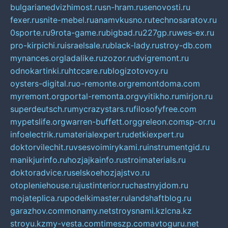
bulgarianedvizhimost.ru
sn-hram.ru
senovosti.ru
fexer.ru
snite-mebel.ru
anamvkusno.ru
technosaratov.ru
0sporte.ru
9rota-game.ru
bigbad.ru
227gp.ru
wes-ex.ru
pro-kirpichi.ru
israelsale.ru
black-lady.ru
stroy-db.com
mynances.org
ladalike.ru
zozor.ru
dvigremont.ru
odnokartinki.ru
htccare.ru
blogizotovoy.ru
oysters-digital.ru
o-remonte.org
remontdoma.com
myremont.org
portal-remonta.org
vyitikho.ru
mirjon.ru
superdeutsch.ru
mycrazystars.ru
filosofyfree.com
mypetslife.org
warren-buffett.org
greleon.com
sp-or.ru
infoelectrik.ru
materialexpert.ru
detkiexpert.ru
doktorvilechit.ru
vsesvoimirykami.ru
instrumentgid.ru
manikjurinfo.ru
hozjajkainfo.ru
stroimaterials.ru
doktoradvice.ru
selskoehozjajstvo.ru
otopleniehouse.ru
justinterior.ru
chastnyjdom.ru
mojateplica.ru
podelkimaster.ru
landshaftblog.ru
garazhov.com
monamy.net
stroysnami.kz
lcna.kz
stroyu.kz
my-vesta.com
timeszp.com
avtoguru.net