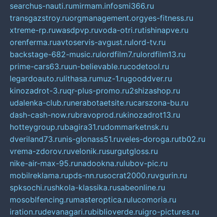
searchus-nauti.ru
mirmam.info
smi366.ru
transgazstroy.ru
orgmanagement.org
yes-fitness.ru
xtreme-rp.ru
wasdpvp.ru
voda-otri.ru
tishinapve.ru
orenferma.ru
avtoservis-avgust.ru
lord-tv.ru
backstage-682-music.ru
lordfilm7.ru
lordfilm13.ru
prime-cars63.ru
un-believable.ru
codetool.ru
legardoauto.ru
lithasa.ru
muz-1.ru
gooddver.ru
kinozadrot-3.ru
qr-plus-promo.ru
2shizashop.ru
udalenka-club.ru
nerabotaetsite.ru
carszona-bu.ru
dash-cash-now.ru
bravoprod.ru
kinozadrot13.ru
hotteygroup.ru
bagira31.ru
dommarketnsk.ru
dveriland73.ru
nis-glonass51.ru
veles-doroga.ru
tb02.ru
vrema-zdorov.ru
velonik.ru
surgutgloss.ru
nike-air-max-95.ru
nadookna.ru
lubov-pic.ru
mobilreklama.ru
pds-nn.ru
socrat2000.ru
vgurin.ru
spksochi.ru
shkola-klassika.ru
sabeonline.ru
mosoblfencing.ru
masteroptica.ru
lucomoria.ru
iration.ru
devanagari.ru
biblioverde.ru
igro-pictures.ru