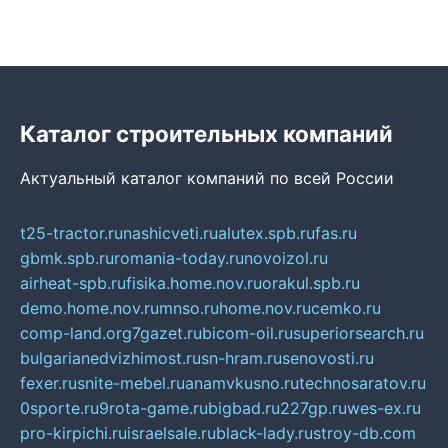
Каталог строительных компаний
Актуальный каталог компаний по всей России
t25-tractor.ru
nashicveti.ru
alutex.spb.ru
fas.ru
gbmk.spb.ru
romania-today.ru
novoizol.ru
airheat-spb.ru
fisika.home.nov.ru
orakul.spb.ru
demo.home.nov.ru
mnso.ru
home.nov.ru
cemko.ru
comp-land.org
7gazet.ru
bicom-oil.ru
superiorsearch.ru
bulgarianedvizhimost.ru
sn-hram.ru
senovosti.ru
fexer.ru
snite-mebel.ru
anamvkusno.ru
technosaratov.ru
0sporte.ru
9rota-game.ru
bigbad.ru
227gp.ru
wes-ex.ru
pro-kirpichi.ru
israelsale.ru
black-lady.ru
stroy-db.com