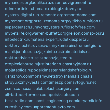
mynances.org
ladalike.ru
zozor.ru
dvigremont.ru
odnokartinki.ru
htccare.ru
blogizotovoy.ru
oysters-digital.ru
o-remonte.org
remontdoma.com
myremont.org
portal-remonta.org
vyitikho.ru
mirjon.ru
superdeutsch.ru
mycrazystars.ru
filosofyfree.com
mypetslife.org
warren-buffett.org
greleon.com
sp-or.ru
infoelectrik.ru
materialexpert.ru
detkiexpert.ru
doktorvilechit.ru
vsesvoimirykami.ru
instrumentgid.ru
manikjurinfo.ru
hozjajkainfo.ru
stroimaterials.ru
doktoradvice.ru
selskoehozjajstvo.ru
otopleniehouse.ru
justinterior.ru
chastnyjdom.ru
mojateplica.ru
podelkimaster.ru
landshaftblog.ru
garazhov.com
monamy.net
stroysnami.kz
lcna.kz
stroyu.kz
my-vesta.com
timeszp.com
avtoguru.net
zsmh.com.ua
allcelebsplasticsurgery.com
all-tattoos-for-men.com
poisk-auto.com
best-radio.com.ua
ost-engineering.com
kuryatnik.info
euroshiny.com.ua
poremontuavto.com