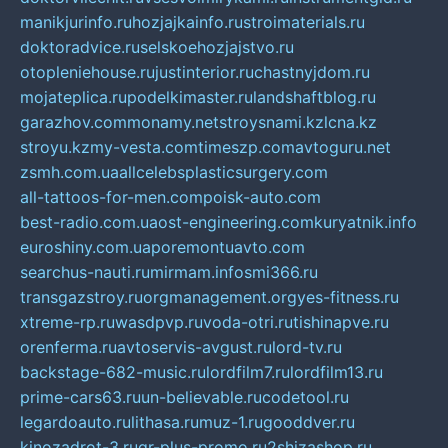
manikjurinfo.ru
hozjajkainfo.ru
stroimaterials.ru
doktoradvice.ru
selskoehozjajstvo.ru
otopleniehouse.ru
justinterior.ru
chastnyjdom.ru
mojateplica.ru
podelkimaster.ru
landshaftblog.ru
garazhov.com
monamy.net
stroysnami.kz
lcna.kz
stroyu.kz
my-vesta.com
timeszp.com
avtoguru.net
zsmh.com.ua
allcelebsplasticsurgery.com
all-tattoos-for-men.com
poisk-auto.com
best-radio.com.ua
ost-engineering.com
kuryatnik.info
euroshiny.com.ua
poremontuavto.com
searchus-nauti.ru
mirmam.info
smi366.ru
transgazstroy.ru
orgmanagement.org
yes-fitness.ru
xtreme-rp.ru
wasdpvp.ru
voda-otri.ru
tishinapve.ru
orenferma.ru
avtoservis-avgust.ru
lord-tv.ru
backstage-682-music.ru
lordfilm7.ru
lordfilm13.ru
prime-cars63.ru
un-believable.ru
codetool.ru
legardoauto.ru
lithasa.ru
muz-1.ru
gooddver.ru
kinozadrot-3.ru
qr-plus-promo.ru
2shizashop.ru