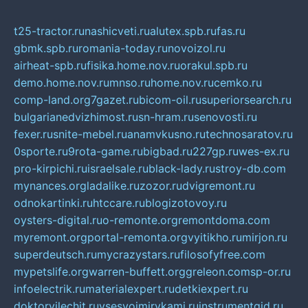
t25-tractor.ru
nashicveti.ru
alutex.spb.ru
fas.ru
gbmk.spb.ru
romania-today.ru
novoizol.ru
airheat-spb.ru
fisika.home.nov.ru
orakul.spb.ru
demo.home.nov.ru
mnso.ru
home.nov.ru
cemko.ru
comp-land.org
7gazet.ru
bicom-oil.ru
superiorsearch.ru
bulgarianedvizhimost.ru
sn-hram.ru
senovosti.ru
fexer.ru
snite-mebel.ru
anamvkusno.ru
technosaratov.ru
0sporte.ru
9rota-game.ru
bigbad.ru
227gp.ru
wes-ex.ru
pro-kirpichi.ru
israelsale.ru
black-lady.ru
stroy-db.com
mynances.org
ladalike.ru
zozor.ru
dvigremont.ru
odnokartinki.ru
htccare.ru
blogizotovoy.ru
oysters-digital.ru
o-remonte.org
remontdoma.com
myremont.org
portal-remonta.org
vyitikho.ru
mirjon.ru
superdeutsch.ru
mycrazystars.ru
filosofyfree.com
mypetslife.org
warren-buffett.org
greleon.com
sp-or.ru
infoelectrik.ru
materialexpert.ru
detkiexpert.ru
doktorvilechit.ru
vsesvoimirykami.ru
instrumentgid.ru