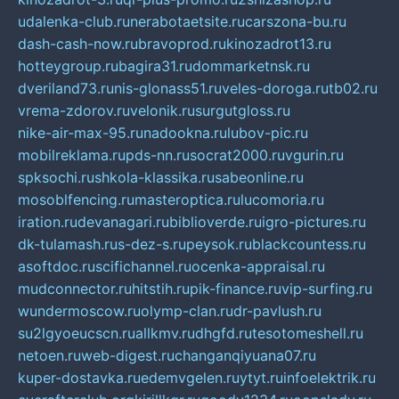
udalenka-club.ru
nerabotaetsite.ru
carszona-bu.ru
dash-cash-now.ru
bravoprod.ru
kinozadrot13.ru
hotteygroup.ru
bagira31.ru
dommarketnsk.ru
dveriland73.ru
nis-glonass51.ru
veles-doroga.ru
tb02.ru
vrema-zdorov.ru
velonik.ru
surgutgloss.ru
nike-air-max-95.ru
nadookna.ru
lubov-pic.ru
mobilreklama.ru
pds-nn.ru
socrat2000.ru
vgurin.ru
spksochi.ru
shkola-klassika.ru
sabeonline.ru
mosoblfencing.ru
masteroptica.ru
lucomoria.ru
iration.ru
devanagari.ru
biblioverde.ru
igro-pictures.ru
dk-tulamash.ru
s-dez-s.ru
peysok.ru
blackcountess.ru
asoftdoc.ru
scifichannel.ru
ocenka-appraisal.ru
mudconnector.ru
hitstih.ru
pik-finance.ru
vip-surfing.ru
wundermoscow.ru
olymp-clan.ru
dr-pavlush.ru
su2lgyoeucscn.ru
allkmv.ru
dhgfd.ru
tesotomeshell.ru
netoen.ru
web-digest.ru
changanqiyuana07.ru
kuper-dostavka.ru
edemvgelen.ru
ytyt.ru
infoelektrik.ru